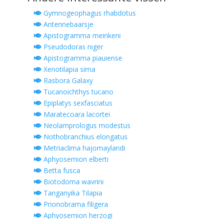
Gymnogeophagus rhabdotus
Antennebaarsje
Apistogramma meinkeni
Pseudodoras niger
Apistogramma piauiense
Xenotilapia sima
Rasbora Galaxy
Tucanoichthys tucano
Epiplatys sexfasciatus
Maratecoara lacortei
Neolamprologus modestus
Nothobranchius elongatus
Metriaclima hajomaylandi
Aphyosemion elberti
Betta fusca
Biotodoma wavrini
Tanganyika Tilapia
Prionobrama filigera
Aphyosemion herzogi