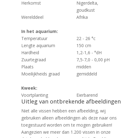
Herkomst
Nigerdelta,
goudkust
Werelddeel
Afrika
In het aquarium:
Temperatuur
22 - 26 °c
Lengte aquarium
150 cm
Hardheid
1,2-1,6 - °dH
Zuurtegraad
7,5-7,0 - 0,00 pH
Plaats
midden
Moeilijkheids graad
gemiddeld
Kweek:
Voortplanting
Eierbarend
Uitleg van ontbrekende afbeeldingen
Niet alle vissen hebben een afbeelding, wij
gebruiken alleen afbeeldingen als deze naar ons
toegestuurd worden om te mogen gebruiken!
Aangezien we meer dan 1.200 vissen in onze