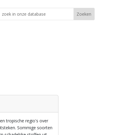
n tropische regio's over
uitsteken. Sommige soorten
 schadelijke stoffen uit