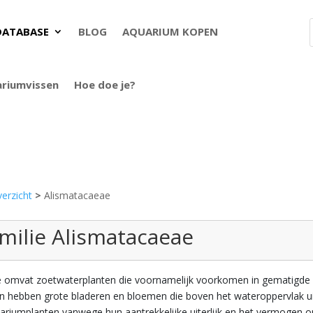
DATABASE
BLOG
AQUARIUM KOPEN
ariumvissen
Hoe doe je?
erzicht
>
Alismatacaeae
amilie Alismatacaeae
 omvat zoetwaterplanten die voornamelijk voorkomen in gematigde e
en hebben grote bladeren en bloemen die boven het wateroppervlak 
riumplanten vanwege hun aantrekkelijke uiterlijk en het vermogen om