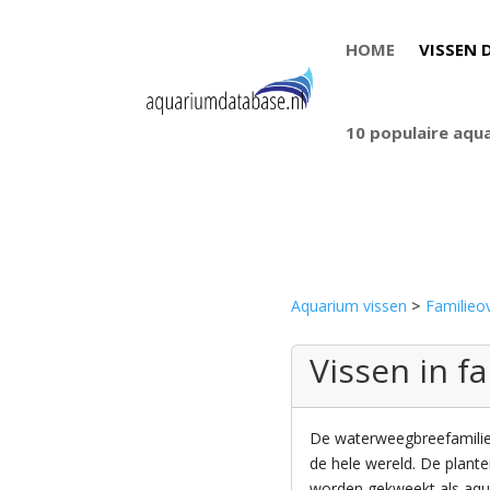
HOME
VISSEN 
10 populaire aqu
Aquarium vissen
>
Familieov
Vissen in f
De waterweegbreefamilie
de hele wereld. De plant
worden gekweekt als aqua