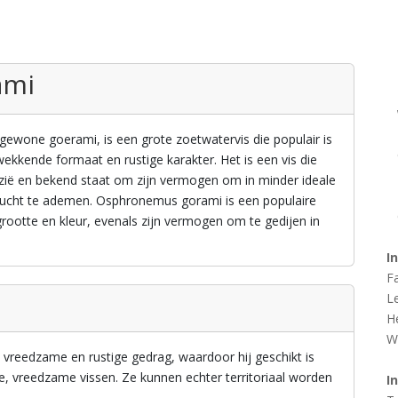
ami
wone goerami, is een grote zoetwatervis die populair is
kkende formaat en rustige karakter. Het is een vis die
Azië en bekend staat om zijn vermogen om in minder ideale
ucht te ademen. Osphronemus gorami is een populaire
rootte en kleur, evenals zijn vermogen om te gedijen in
I
F
L
H
W
vreedzame en rustige gedrag, waardoor hij geschikt is
, vreedzame vissen. Ze kunnen echter territoriaal worden
I