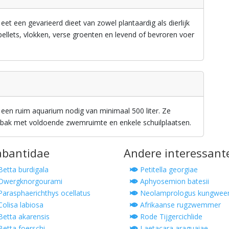
 een gevarieerd dieet van zowel plantaardig als dierlijk
llets, vlokken, verse groenten en levend of bevroren voer
een ruim aquarium nodig van minimaal 500 liter. Ze
 bak met voldoende zwemruimte en enkele schuilplaatsen.
nabantidae
Andere interessant
etta burdigala
Petitella georgiae
Dwergknorgourami
Aphyosemion batesii
arasphaerichthys ocellatus
Neolamprologus kungween
olisa labiosa
Afrikaanse rugzwemmer
etta akarensis
Rode Tijgercichlide
etta foerschi
Laetacara araguaiae