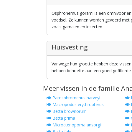
Osphronemus gorami is een omnivoor en eet
voedsel. Ze kunnen worden gevoerd met pe
zoals garnalen en insecten.
Huisvesting
Vanwege hun grootte hebben deze vissen 
hebben behoefte aan een goed gefilterde
Meer vissen in de familie A
Parosphromenus harveyi
B
Macropodus erythropterus
Betta brownorum
P
Betta prima
C
Microctenopoma ansorgii
B
Betta falx
B