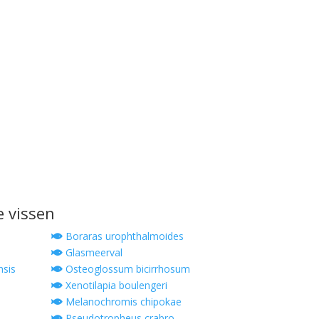
e vissen
Boraras urophthalmoides
Glasmeerval
sis
Osteoglossum bicirrhosum
Xenotilapia boulengeri
Melanochromis chipokae
Pseudotropheus crabro