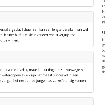
T
L
H
Z
P
eraal afgeplat lichaam en kan een lengte bereiken van wel
U
kleiner blijft. De kleur varieert van zilvergrijs tot
Ni
op de vinnen.
g
t
A
d
g
uaria is mogelijk, maar kan uitdagend zijn vanwege hun
d
wateroppervlak en zijn het meest succesvol in een
zorgen het nest en de jongen tot ze zelfstandig kunnen