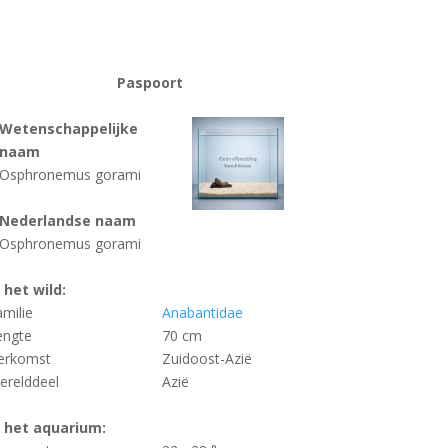
Paspoort
Wetenschappelijke
naam
Osphronemus gorami
Nederlandse naam
Osphronemus gorami
n het wild:
amilie
Anabantidae
engte
70 cm
erkomst
Zuidoost-Azië
erelddeel
Azië
n het aquarium: