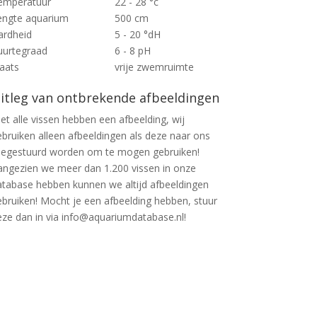
emperatuur
22 - 28 °c
engte aquarium
500 cm
ardheid
5 - 20 °dH
uurtegraad
6 - 8 pH
laats
vrije zwemruimte
itleg van ontbrekende afbeeldingen
et alle vissen hebben een afbeelding, wij
ebruiken alleen afbeeldingen als deze naar ons
oegestuurd worden om te mogen gebruiken!
angezien we meer dan 1.200 vissen in onze
atabase hebben kunnen we altijd afbeeldingen
ebruiken! Mocht je een afbeelding hebben, stuur
eze dan in via info@aquariumdatabase.nl!