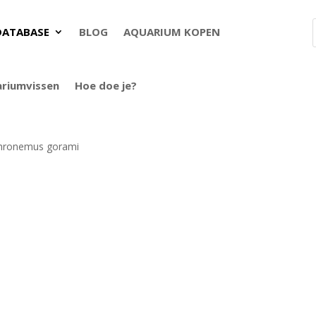
DATABASE
BLOG
AQUARIUM KOPEN
ariumvissen
Hoe doe je?
hronemus gorami