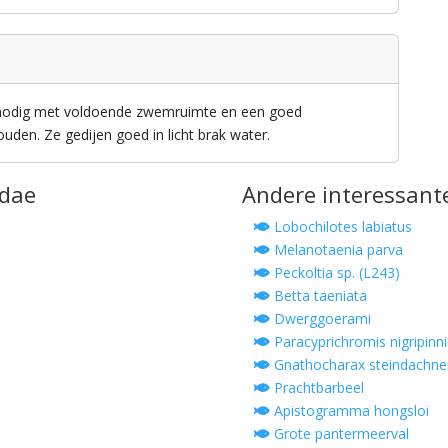
 nodig met voldoende zwemruimte en een goed
uden. Ze gedijen goed in licht brak water.
idae
Andere interessant
Lobochilotes labiatus
Melanotaenia parva
Peckoltia sp. (L243)
Betta taeniata
Dwerggoerami
Paracyprichromis nigripinni
Gnathocharax steindachner
Prachtbarbeel
Apistogramma hongsloi
Grote pantermeerval