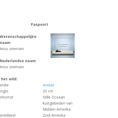
Paspoort
Wetenschappelijke
naam
Arius seemani
Nederlandse naam
Arius seemani
n het wild:
amilie
Ariidae
engte
35 cm
erkomst
Stille Oceaan
kustgebieden van
Midden-Amerika
erelddeel
Zuid-Amerika