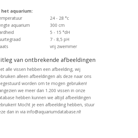
n het aquarium:
emperatuur
24 - 28 °c
engte aquarium
300 cm
ardheid
5 - 15 °dH
uurtegraad
7 - 8,5 pH
laats
vrij zwemmer
itleg van ontbrekende afbeeldingen
et alle vissen hebben een afbeelding, wij
ebruiken alleen afbeeldingen als deze naar ons
oegestuurd worden om te mogen gebruiken!
angezien we meer dan 1.200 vissen in onze
atabase hebben kunnen we altijd afbeeldingen
ebruiken! Mocht je een afbeelding hebben, stuur
eze dan in via info@aquariumdatabase.nl!