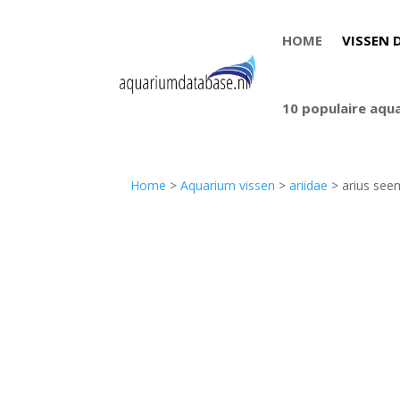
HOME
VISSEN 
10 populaire aqu
Home
>
Aquarium vissen
>
ariidae
> arius see