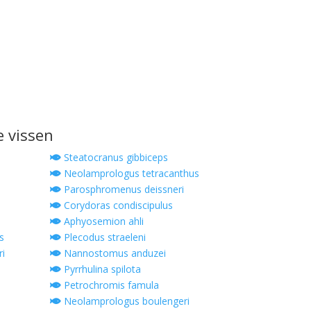
e vissen
Steatocranus gibbiceps
Neolamprologus tetracanthus
Parosphromenus deissneri
Corydoras condiscipulus
Aphyosemion ahli
s
Plecodus straeleni
i
Nannostomus anduzei
Pyrrhulina spilota
Petrochromis famula
Neolamprologus boulengeri