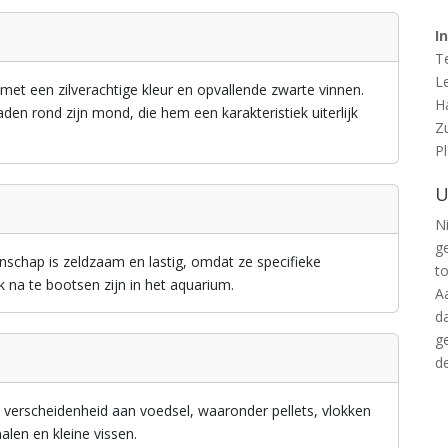
I
T
L
met een zilverachtige kleur en opvallende zwarte vinnen.
H
den rond zijn mond, die hem een karakteristiek uiterlijk
Z
P
U
Ni
g
schap is zeldzaam en lastig, omdat ze specifieke
t
 na te bootsen zijn in het aquarium.
A
d
g
d
 verscheidenheid aan voedsel, waaronder pellets, vlokken
alen en kleine vissen.