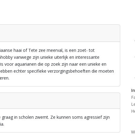
aanse haai of Tete zee meerval, is een zoet- tot
mhobby vanwege zijn unieke uiterlijk en interessante
vis voor aquarianen die op zoek zijn naar een unieke en
 hebben echter specifieke verzorgingsbehoeften die moeten
eren.
I
F
L
H
 graag in scholen zwemt. Ze kunnen soms agressief zijn
ia.
W