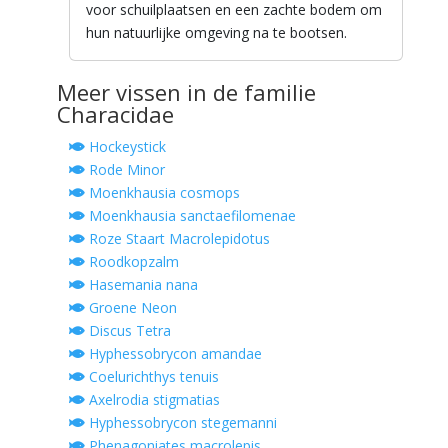
voor schuilplaatsen en een zachte bodem om
hun natuurlijke omgeving na te bootsen.
Meer vissen in de familie
Characidae
Hockeystick
Rode Minor
Moenkhausia cosmops
Moenkhausia sanctaefilomenae
Roze Staart Macrolepidotus
Roodkopzalm
Hasemania nana
Groene Neon
Discus Tetra
Hyphessobrycon amandae
Coelurichthys tenuis
Axelrodia stigmatias
Hyphessobrycon stegemanni
Phenagoniates macrolepis