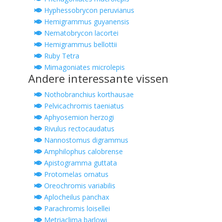
Hyphessobrycon peruvianus
Hemigrammus guyanensis
Nematobrycon lacortei
Hemigrammus bellottii
Ruby Tetra
Mimagoniates microlepis
Andere interessante vissen
Nothobranchius korthausae
Pelvicachromis taeniatus
Aphyosemion herzogi
Rivulus rectocaudatus
Nannostomus digrammus
Amphilophus calobrense
Apistogramma guttata
Protomelas ornatus
Oreochromis variabilis
Aplocheilus panchax
Parachromis loisellei
Metriaclima barlowi