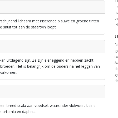
T
L
H
Z
rschijnend lichaam met iriserende blauwe en groene tinten
P
 snuit tot aan de staartvin loopt.
U
Ni
g
t
n uitdagend zijn. Ze zijn eierleggend en hebben zacht,
A
broeden. Het is belangrijk om de ouders na het leggen van
d
voorkomen.
g
d
 een breed scala aan voedsel, waaronder vlokvoer, kleine
ls artemia en daphnia.