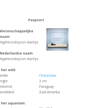
Paspoort
Wetenschappelijke
naam
Hyphessobrycon elachys
Nederlandse naam
Hyphessobrycon elachys
n het wild:
amilie
Characidae
engte
3 cm
erkomst
Paraguay
erelddeel
Zuid-Amerika
n het aquarium: