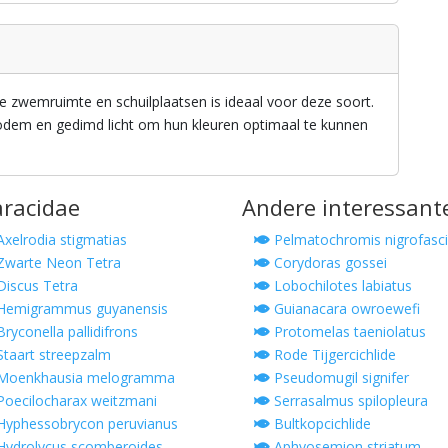
zwemruimte en schuilplaatsen is ideaal voor deze soort.
dem en gedimd licht om hun kleuren optimaal te kunnen
aracidae
Andere interessant
xelrodia stigmatias
Pelmatochromis nigrofasci
warte Neon Tetra
Corydoras gossei
iscus Tetra
Lobochilotes labiatus
Hemigrammus guyanensis
Guianacara owroewefi
ryconella pallidifrons
Protomelas taeniolatus
taart streepzalm
Rode Tijgercichlide
Moenkhausia melogramma
Pseudomugil signifer
oecilocharax weitzmani
Serrasalmus spilopleura
yphessobrycon peruvianus
Bultkopcichlide
ydrolycus scomberoides
Aphyosemion striatum