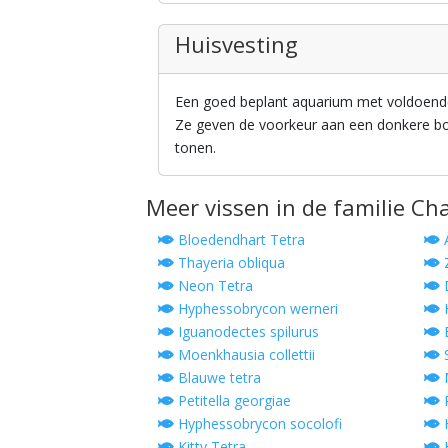
Huisvesting
Een goed beplant aquarium met voldoende 
Ze geven de voorkeur aan een donkere bo
tonen.
Meer vissen in de familie Ch
Bloedendhart Tetra
A
Thayeria obliqua
Z
Neon Tetra
D
Hyphessobrycon werneri
Iguanodectes spilurus
B
Moenkhausia collettii
S
Blauwe tetra
Petitella georgiae
P
Hyphessobrycon socolofi
H
Kitty Tetra
H