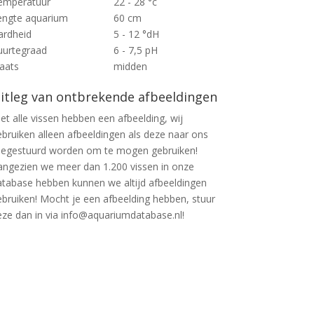
emperatuur
22 - 28 °c
engte aquarium
60 cm
ardheid
5 - 12 °dH
uurtegraad
6 - 7,5 pH
laats
midden
itleg van ontbrekende afbeeldingen
et alle vissen hebben een afbeelding, wij
ebruiken alleen afbeeldingen als deze naar ons
oegestuurd worden om te mogen gebruiken!
angezien we meer dan 1.200 vissen in onze
atabase hebben kunnen we altijd afbeeldingen
ebruiken! Mocht je een afbeelding hebben, stuur
eze dan in via info@aquariumdatabase.nl!