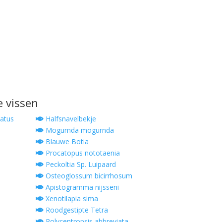
e vissen
atus
Halfsnavelbekje
Mogurnda mogurnda
Blauwe Botia
Procatopus nototaenia
Peckoltia Sp. Luipaard
Osteoglossum bicirrhosum
Apistogramma nijsseni
Xenotilapia sima
Roodgestipte Tetra
Polycentropsis abbreviata