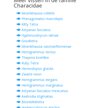
Meer vissen in de familie
Characidae
Moenkhausia collettii
Phenagoniates macrolepis
Kitty Tetra
Astyanax fasciatus
Hyphessobrycon vilmae
Goudtetra
Moenkhausia sanctaefilomenae
Hemigrammus stictus
Thayeria boehlkei
Ruby Tetra
Hemiodopsis gracilis
Zwarte neon
Hemigrammus elegans
Hemigrammus marginatus
Astyanax fasciatus mexicanus
Axelrodia stigmatias
Bloedvlektetra
Hyphessobrycon elachys