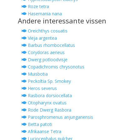
Roze tetra
Hasemania nana
Andere interessante vissen
Oreichthys cosuatis
Vieja argentea
Barbus rhombocellatus
Corydoras aeneus
Dwerg potloodvisje
Copadichromis chrysonotus
Muisbotia
Peckoltia Sp. Smokey
Heros severus
Rasbora dorsiocellata
Otopharynx ovatus
Rode Dwerg Rasbora
Parosphromenus anjunganensis
Betta patoti
Afrikaanse Tetra
Luciocephalus pulcher