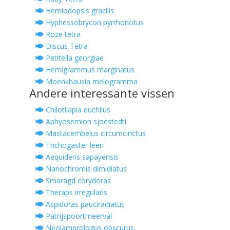
Hemiodopsis gracilis
Hyphessobrycon pyrrhonotus
Roze tetra
Discus Tetra
Petitella georgiae
Hemigrammus marginatus
Moenkhausia melogramma
Andere interessante vissen
Chilotilapia euchilus
Aphyosemion sjoestedti
Mastacembelus circumcinctus
Trichogaster leeri
Aequidens sapayensis
Nanochromis dimidiatus
Smaragd corydoras
Theraps irregularis
Aspidoras pauciradiatus
Patrijspoortmeerval
Neolamprologus obscurus