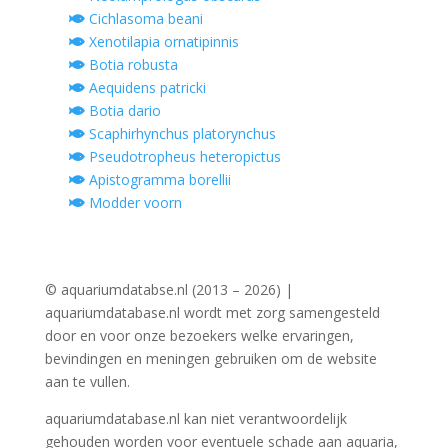
Cichlasoma beani
Xenotilapia ornatipinnis
Botia robusta
Aequidens patricki
Botia dario
Scaphirhynchus platorynchus
Pseudotropheus heteropictus
Apistogramma borellii
Modder voorn
© aquariumdatabse.nl (2013 – 2026) |
aquariumdatabase.nl wordt met zorg samengesteld
door en voor onze bezoekers welke ervaringen,
bevindingen en meningen gebruiken om de website
aan te vullen.
aquariumdatabase.nl kan niet verantwoordelijk
gehouden worden voor eventuele schade aan aquaria,