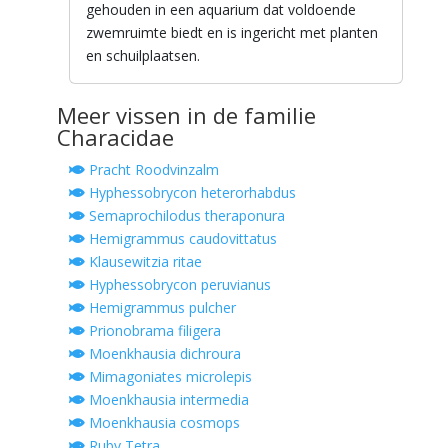
gehouden in een aquarium dat voldoende
zwemruimte biedt en is ingericht met planten
en schuilplaatsen.
Meer vissen in de familie
Characidae
Pracht Roodvinzalm
Hyphessobrycon heterorhabdus
Semaprochilodus theraponura
Hemigrammus caudovittatus
Klausewitzia ritae
Hyphessobrycon peruvianus
Hemigrammus pulcher
Prionobrama filigera
Moenkhausia dichroura
Mimagoniates microlepis
Moenkhausia intermedia
Moenkhausia cosmops
Ruby Tetra