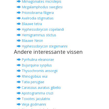
Mimagoniates microlepis
Megalamphodus sweglesi
Prionobrama filigera
Axelrodia stigmatias
Blauwe tetra
Hyphessobrycon copelandi
Hemigrammus stictus
Blauwe Neon
Hyphessobrycon stegemanni
Andere interessante vissen
Pyrrhulina eleanorae
Bujurquina syspilus
Thysochromis ansorgii
Rhinogobius wui
Tatia perugiae
Carassius auratus gibelio
Apistogramma cruzi
Toxotes jaculatrix
Vieja godmanni