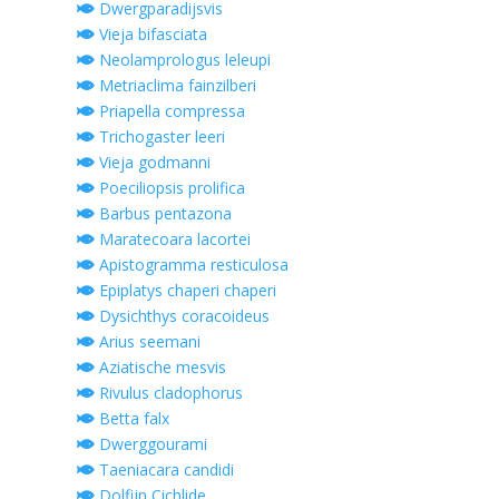
Dwergparadijsvis
Vieja bifasciata
Neolamprologus leleupi
Metriaclima fainzilberi
Priapella compressa
Trichogaster leeri
Vieja godmanni
Poeciliopsis prolifica
Barbus pentazona
Maratecoara lacortei
Apistogramma resticulosa
Epiplatys chaperi chaperi
Dysichthys coracoideus
Arius seemani
Aziatische mesvis
Rivulus cladophorus
Betta falx
Dwerggourami
Taeniacara candidi
Dolfijn Cichlide