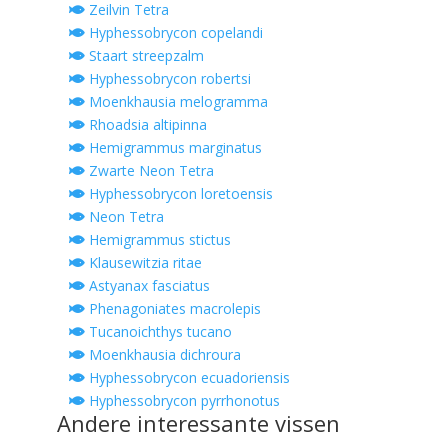
Zeilvin Tetra
Hyphessobrycon copelandi
Staart streepzalm
Hyphessobrycon robertsi
Moenkhausia melogramma
Rhoadsia altipinna
Hemigrammus marginatus
Zwarte Neon Tetra
Hyphessobrycon loretoensis
Neon Tetra
Hemigrammus stictus
Klausewitzia ritae
Astyanax fasciatus
Phenagoniates macrolepis
Tucanoichthys tucano
Moenkhausia dichroura
Hyphessobrycon ecuadoriensis
Hyphessobrycon pyrrhonotus
Andere interessante vissen