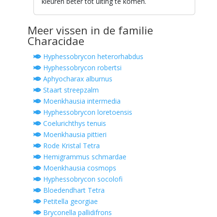
kleuren beter tot uiting te komen.
Meer vissen in de familie
Characidae
Hyphessobrycon heterorhabdus
Hyphessobrycon robertsi
Aphyocharax alburnus
Staart streepzalm
Moenkhausia intermedia
Hyphessobrycon loretoensis
Coelurichthys tenuis
Moenkhausia pittieri
Rode Kristal Tetra
Hemigrammus schmardae
Moenkhausia cosmops
Hyphessobrycon socolofi
Bloedendhart Tetra
Petitella georgiae
Bryconella pallidifrons