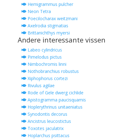
Hemigrammus pulcher
Neon Tetra
Poecilocharax weitzmani
Axelrodia stigmatias
Brittanichthys myersi
Andere interessante vissen
Labeo cylindricus
Pimelodus pictus
Nimbochromis linni
Nothobranchius robustus
Xiphophorus cortezi
Rivulus agilae
Rode of Gele dwerg cichlide
Apistogramma paucisquamis
Hoplerythrinus unitaeniatus
Synodontis decorus
Ancistrus leucostictus
Toxotes jaculatrix
Hoplarchus psittacus