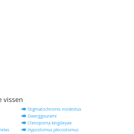
e vissen
Stigmatochromis modestus
Dwerggourami
Ctenopoma kingsleyae
melas
Hypostomus plecostomus