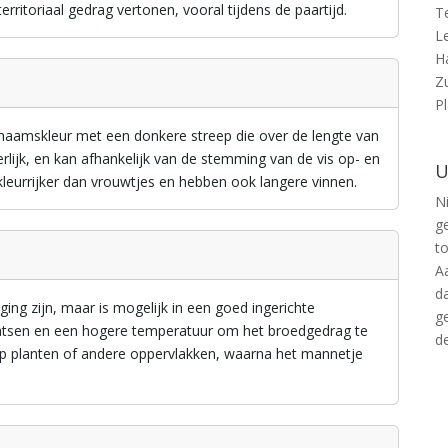
ritoriaal gedrag vertonen, vooral tijdens de paartijd.
T
L
H
Z
P
lichaamskleur met een donkere streep die over de lengte van
ierlijk, en kan afhankelijk van de stemming van de vis op- en
U
leurrijker dan vrouwtjes en hebben ook langere vinnen.
Ni
g
t
A
d
ing zijn, maar is mogelijk in een goed ingerichte
g
atsen en een hogere temperatuur om het broedgedrag te
d
 op planten of andere oppervlakken, waarna het mannetje