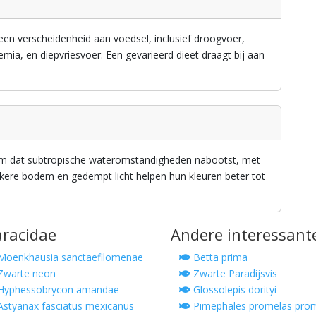
 een verscheidenheid aan voedsel, inclusief droogvoer,
ia, en diepvriesvoer. Een gevarieerd dieet draagt bij aan
rium dat subtropische wateromstandigheden nabootst, met
nkere bodem en gedempt licht helpen hun kleuren beter tot
aracidae
Andere interessant
oenkhausia sanctaefilomenae
Betta prima
Zwarte neon
Zwarte Paradijsvis
Hyphessobrycon amandae
Glossolepis dorityi
styanax fasciatus mexicanus
Pimephales promelas pro