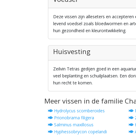
Deze vissen zijn alleseters en accepteren
levend voedsel zoals bloedwormen en artem
hun gezondheid en kleurontwikkeling.
Huisvesting
Zeilvin Tetras gedijen goed in een aqua
veel beplanting en schuilplaatsen. Een do
hun recht te komen.
Meer vissen in de familie Ch
Hydrolycus scomberoides
M
Prionobrama filigera
Salminus maxillosus
Hyphessobrycon copelandi
A