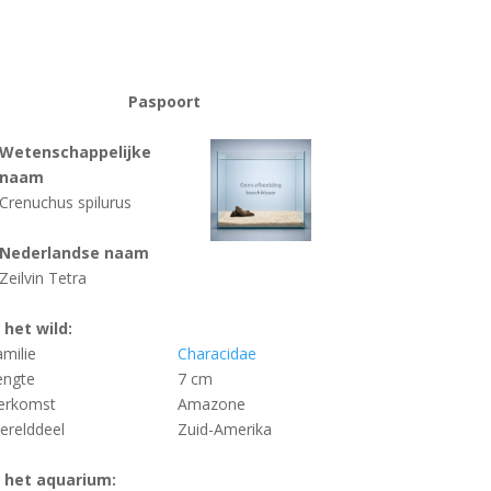
Paspoort
Wetenschappelijke
naam
Crenuchus spilurus
Nederlandse naam
Zeilvin Tetra
n het wild:
amilie
Characidae
engte
7 cm
erkomst
Amazone
erelddeel
Zuid-Amerika
n het aquarium: