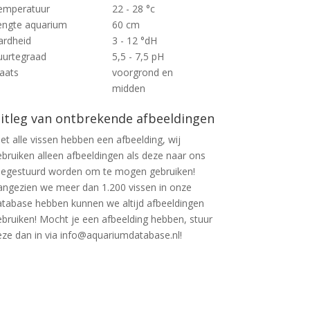
emperatuur
22 - 28 °c
engte aquarium
60 cm
ardheid
3 - 12 °dH
uurtegraad
5,5 - 7,5 pH
laats
voorgrond en
midden
itleg van ontbrekende afbeeldingen
et alle vissen hebben een afbeelding, wij
ebruiken alleen afbeeldingen als deze naar ons
oegestuurd worden om te mogen gebruiken!
angezien we meer dan 1.200 vissen in onze
atabase hebben kunnen we altijd afbeeldingen
ebruiken! Mocht je een afbeelding hebben, stuur
eze dan in via info@aquariumdatabase.nl!