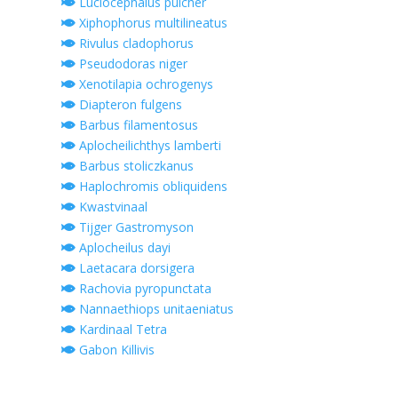
Luciocephalus pulcher
Xiphophorus multilineatus
Rivulus cladophorus
Pseudodoras niger
Xenotilapia ochrogenys
Diapteron fulgens
Barbus filamentosus
Aplocheilichthys lamberti
Barbus stoliczkanus
Haplochromis obliquidens
Kwastvinaal
Tijger Gastromyson
Aplocheilus dayi
Laetacara dorsigera
Rachovia pyropunctata
Nannaethiops unitaeniatus
Kardinaal Tetra
Gabon Killivis