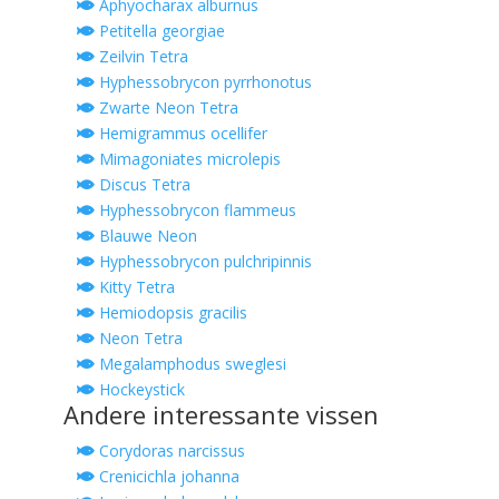
Aphyocharax alburnus
Petitella georgiae
Zeilvin Tetra
Hyphessobrycon pyrrhonotus
Zwarte Neon Tetra
Hemigrammus ocellifer
Mimagoniates microlepis
Discus Tetra
Hyphessobrycon flammeus
Blauwe Neon
Hyphessobrycon pulchripinnis
Kitty Tetra
Hemiodopsis gracilis
Neon Tetra
Megalamphodus sweglesi
Hockeystick
Andere interessante vissen
Corydoras narcissus
Crenicichla johanna