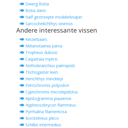
Dwerg Botia
Botia dario
Half gestreepte modderkruiper
Sarcocheilichthys sinensis
Andere interessante vissen
Keizerbaars
Melanotaenia parva
Tropheus duboisi
Caquetaia myersi
Nothobranchius palmqvisti
Trichogaster leeri
Herichthys minckleyi
Petrochromis polyodon
Cyprichromis microlepidotus
Apistogramma piauiense
Hyphessobrycon flammeus
Pyrrhulina filamentosa
Borstelneus pleco
Schilbe intermedius