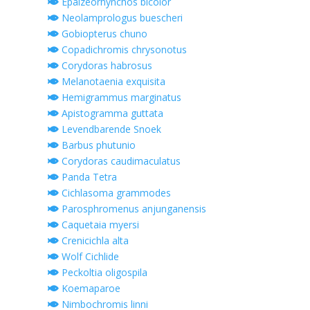
Epalzeorhynchos bicolor
Neolamprologus buescheri
Gobiopterus chuno
Copadichromis chrysonotus
Corydoras habrosus
Melanotaenia exquisita
Hemigrammus marginatus
Apistogramma guttata
Levendbarende Snoek
Barbus phutunio
Corydoras caudimaculatus
Panda Tetra
Cichlasoma grammodes
Parosphromenus anjunganensis
Caquetaia myersi
Crenicichla alta
Wolf Cichlide
Peckoltia oligospila
Koemaparoe
Nimbochromis linni