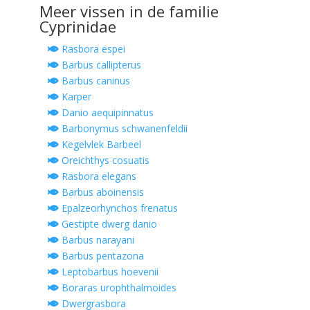
Meer vissen in de familie
Cyprinidae
Rasbora espei
Barbus callipterus
Barbus caninus
Karper
Danio aequipinnatus
Barbonymus schwanenfeldii
Kegelvlek Barbeel
Oreichthys cosuatis
Rasbora elegans
Barbus aboinensis
Epalzeorhynchos frenatus
Gestipte dwerg danio
Barbus narayani
Barbus pentazona
Leptobarbus hoevenii
Boraras urophthalmoides
Dwergrasbora