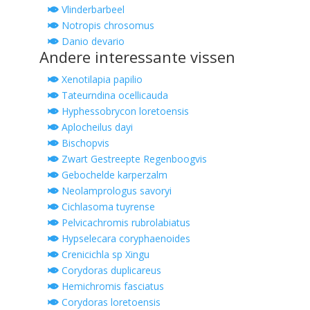
Vlinderbarbeel
Notropis chrosomus
Danio devario
Andere interessante vissen
Xenotilapia papilio
Tateurndina ocellicauda
Hyphessobrycon loretoensis
Aplocheilus dayi
Bischopvis
Zwart Gestreepte Regenboogvis
Gebochelde karperzalm
Neolamprologus savoryi
Cichlasoma tuyrense
Pelvicachromis rubrolabiatus
Hypselecara coryphaenoides
Crenicichla sp Xingu
Corydoras duplicareus
Hemichromis fasciatus
Corydoras loretoensis