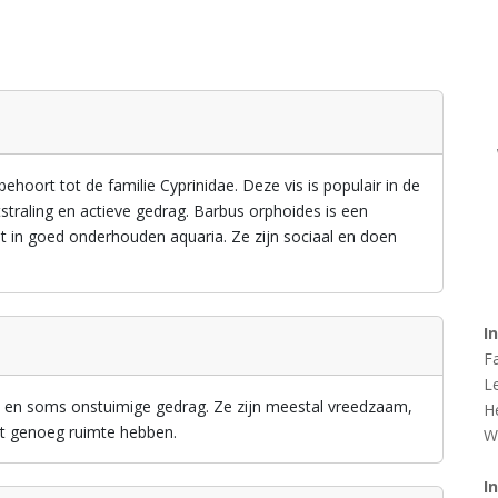
ehoort tot de familie Cyprinidae. Deze vis is populair in de
traling en actieve gedrag. Barbus orphoides is een
t in goed onderhouden aquaria. Ze zijn sociaal en doen
I
F
L
 en soms onstuimige gedrag. Ze zijn meestal vreedzaam,
H
et genoeg ruimte hebben.
W
I