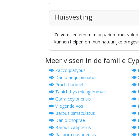
Huisvesting
Ze vereisen een ruim aquarium met voldo
kunnen helpen om hun natuurlijke omgevi
Meer vissen in de familie Cy
Zacco platypus
B
Danio aequipinnatus
C
Prachtbarbeel
D
Tanichthys micagemmae
R
Garra ceylonensis
C
Vliegende Vos
L
Barbus bimaculatus
B
Danio choprae
N
Barbus callipterus
E
Rasbora dusonensis
R