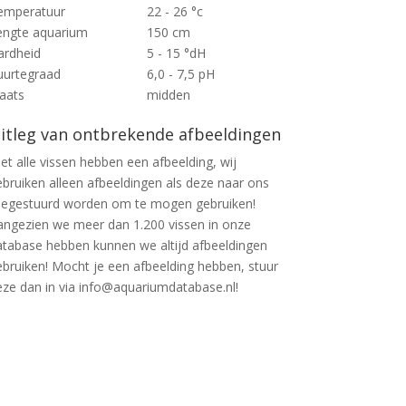
emperatuur
22 - 26 °c
engte aquarium
150 cm
ardheid
5 - 15 °dH
uurtegraad
6,0 - 7,5 pH
laats
midden
itleg van ontbrekende afbeeldingen
et alle vissen hebben een afbeelding, wij
ebruiken alleen afbeeldingen als deze naar ons
oegestuurd worden om te mogen gebruiken!
angezien we meer dan 1.200 vissen in onze
atabase hebben kunnen we altijd afbeeldingen
ebruiken! Mocht je een afbeelding hebben, stuur
eze dan in via info@aquariumdatabase.nl!