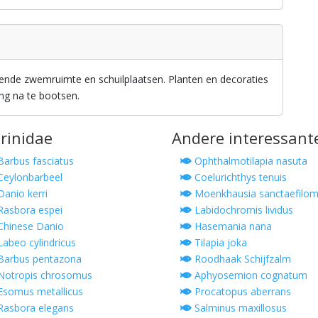
ende zwemruimte en schuilplaatsen. Planten en decoraties
ng na te bootsen.
prinidae
Andere interessant
arbus fasciatus
Ophthalmotilapia nasuta
eylonbarbeel
Coelurichthys tenuis
anio kerri
Moenkhausia sanctaefilo
asbora espei
Labidochromis lividus
hinese Danio
Hasemania nana
abeo cylindricus
Tilapia joka
arbus pentazona
Roodhaak Schijfzalm
otropis chrosomus
Aphyosemion cognatum
somus metallicus
Procatopus aberrans
asbora elegans
Salminus maxillosus