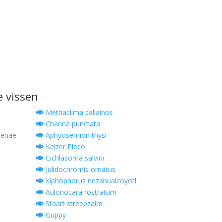
e vissen
Metriaclima callainos
Channa punctata
menae
Aphyosemion thysi
Keizer Pleco
Cichlasoma salvini
Julidochromis ornatus
Xiphophorus nezahualcoyotl
Aulonocara rostratum
Staart streepzalm
Guppy