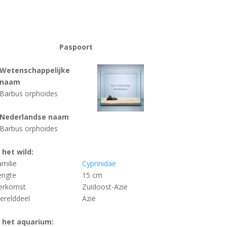
Paspoort
Wetenschappelijke
naam
Barbus orphoides
Nederlandse naam
Barbus orphoides
n het wild:
amilie
Cyprinidae
engte
15 cm
erkomst
Zuidoost-Azië
erelddeel
Azië
n het aquarium: