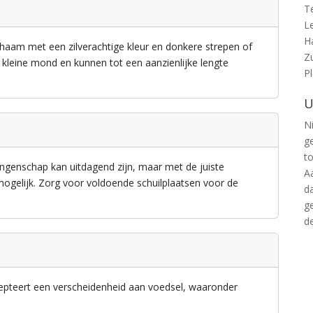
T
L
H
chaam met een zilverachtige kleur en donkere strepen of
Z
 kleine mond en kunnen tot een aanzienlijke lengte
P
U
Ni
g
t
ngenschap kan uitdagend zijn, maar met de juiste
A
mogelijk. Zorg voor voldoende schuilplaatsen voor de
d
g
d
epteert een verscheidenheid aan voedsel, waaronder