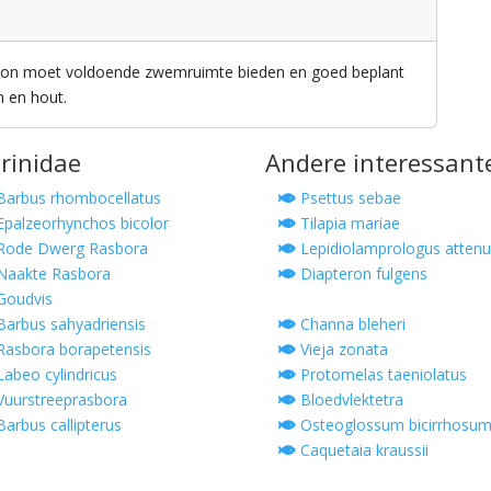
ogon moet voldoende zwemruimte bieden en goed beplant
n en hout.
prinidae
Andere interessant
arbus rhombocellatus
Psettus sebae
palzeorhynchos bicolor
Tilapia mariae
Rode Dwerg Rasbora
Lepidiolamprologus attenu
aakte Rasbora
Diapteron fulgens
Goudvis
arbus sahyadriensis
Channa bleheri
asbora borapetensis
Vieja zonata
abeo cylindricus
Protomelas taeniolatus
uurstreeprasbora
Bloedvlektetra
arbus callipterus
Osteoglossum bicirrhosu
Caquetaia kraussii