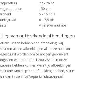
emperatuur
22 - 26 °c
engte aquarium
150 cm
ardheid
5 - 15 °dH
uurtegraad
6 - 7,5 pH
laats
vrije zwemruimte
itleg van ontbrekende afbeeldingen
et alle vissen hebben een afbeelding, wij
ebruiken alleen afbeeldingen als deze naar ons
oegestuurd worden om te mogen gebruiken!
angezien we meer dan 1.200 vissen in onze
atabase hebben kunnen we altijd afbeeldingen
ebruiken! Mocht je een afbeelding hebben, stuur
eze dan in via info@aquariumdatabase.nl!