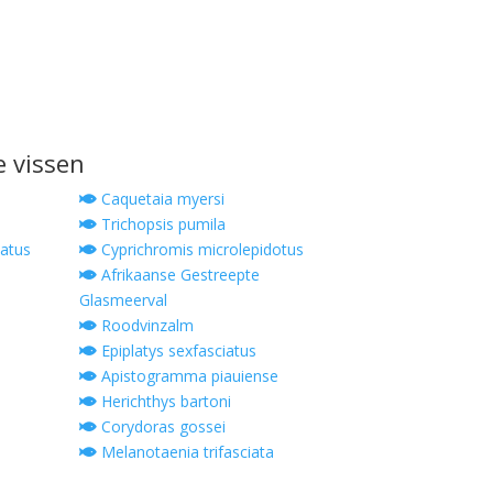
e vissen
Caquetaia myersi
Trichopsis pumila
atus
Cyprichromis microlepidotus
Afrikaanse Gestreepte
Glasmeerval
Roodvinzalm
Epiplatys sexfasciatus
Apistogramma piauiense
Herichthys bartoni
m
Corydoras gossei
Melanotaenia trifasciata