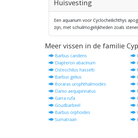
Huisvesting
Een aquarium voor Cyclocheilichthys ap
zijn, met schuilmogelijkheden zoals stene
Meer vissen in de familie Cy
Barbus candens
B
Diapteron abacinum
E
Osteochilus hasselti
Barbus gelius
N
Boraras urophthalmoides
Danio aequipinnatus
B
Garra rufa
R
Goudbarbeel
L
Barbus orphoides
V
Sumatraan
B