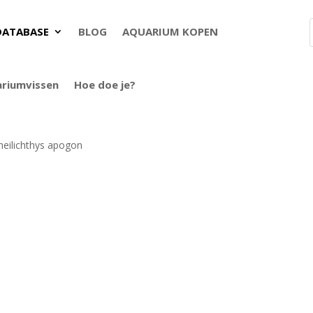
DATABASE
BLOG
AQUARIUM KOPEN
ariumvissen
Hoe doe je?
heilichthys apogon