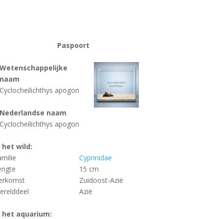
Paspoort
Wetenschappelijke
naam
Cyclocheilichthys apogon
Nederlandse naam
Cyclocheilichthys apogon
n het wild:
amilie
Cyprinidae
engte
15 cm
erkomst
Zuidoost-Azië
erelddeel
Azië
n het aquarium: