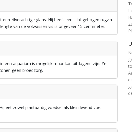
T
L
H
een zilverachtige glans. Hij heeft een licht gebogen rugvin
Z
lengte van de volwassen vis is ongeveer 15 centimeter.
P
U
Ni
g
in een aquarium is mogelijk maar kan uitdagend zijn. Ze
t
tonen geen broedzorg.
A
d
g
d
Hij eet zowel plantaardig voedsel als klein levend voer