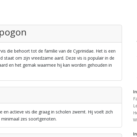
apogon
is die behoort tot de familie van de Cyprinidae. Het is een
d staat om zijn vreedzame aard. Deze vis is populair in de
aard en het gemak waarmee hij kan worden gehouden in
I
F
L
en actieve vis die graag in scholen zwemt. Hij voelt zich
H
n minimaal zes soortgenoten.
W
I