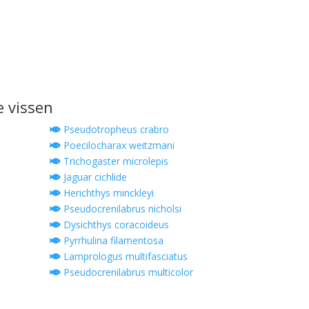
e vissen
Pseudotropheus crabro
Poecilocharax weitzmani
Trichogaster microlepis
Jaguar cichlide
Herichthys minckleyi
Pseudocrenilabrus nicholsi
Dysichthys coracoideus
Pyrrhulina filamentosa
Lamprologus multifasciatus
Pseudocrenilabrus multicolor