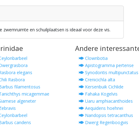
zwemruimte en schuilplaatsen is ideaal voor deze vis.
prinidae
Andere interessant
eylonbarbeel
Clownbotia
Dwergrasbora
Apistogramma pertense
asbora elegans
Synodontis multipunctatus
hili Rasbora
Crenicichla alta
arbus filamentosus
Kersenbuik Cichlide
Tanichthys micagemmae
Fahaka Kogelvis
iamese algeneter
Uaru amphiacanthoides
ebravis
Aequidens hoehnei
eylonbarbeel
Nandopsis tetracanthus
arbus candens
Dwerg Regenboogvis