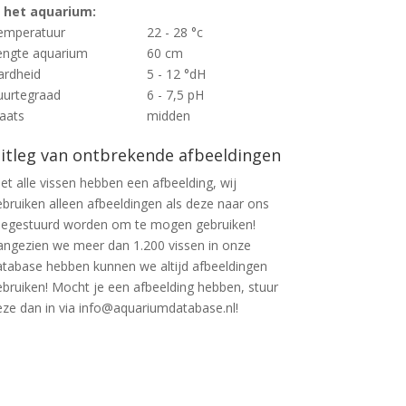
n het aquarium:
emperatuur
22 - 28 °c
engte aquarium
60 cm
ardheid
5 - 12 °dH
uurtegraad
6 - 7,5 pH
laats
midden
itleg van ontbrekende afbeeldingen
et alle vissen hebben een afbeelding, wij
ebruiken alleen afbeeldingen als deze naar ons
oegestuurd worden om te mogen gebruiken!
angezien we meer dan 1.200 vissen in onze
atabase hebben kunnen we altijd afbeeldingen
ebruiken! Mocht je een afbeelding hebben, stuur
eze dan in via info@aquariumdatabase.nl!