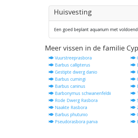
Huisvesting
Een goed beplant aquarium met voldoende 
Meer vissen in de familie Cy
Vuurstreeprasbora
C
Barbus callipterus
Gestipte dwerg danio
R
Barbus cumingi
C
Barbus caninus
B
Barbonymus schwanenfeldii
Rode Dwerg Rasbora
S
Naakte Rasbora
Z
Barbus phutunio
C
Pseudorasbora parva
B