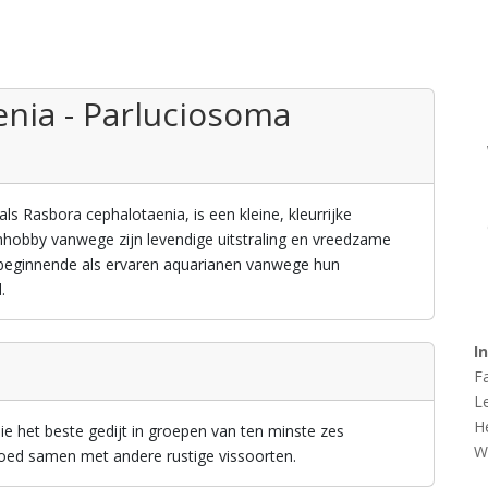
nia - Parluciosoma
s Rasbora cephalotaenia, is een kleine, kleurrijke
umhobby vanwege zijn levendige uitstraling en vreedzame
l beginnende als ervaren aquarianen vanwege hun
.
I
F
L
H
ie het beste gedijt in groepen van ten minste zes
W
oed samen met andere rustige vissoorten.