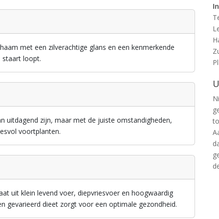
I
T
L
H
lichaam met een zilverachtige glans en een kenmerkende
Z
 staart loopt.
P
U
Ni
g
n uitdagend zijn, maar met de juiste omstandigheden,
t
esvol voortplanten.
A
d
g
d
at uit klein levend voer, diepvriesvoer en hoogwaardig
een gevarieerd dieet zorgt voor een optimale gezondheid.