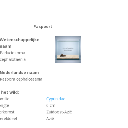
Paspoort
Wetenschappelijke
naam
Parluciosoma
cephalotaenia
Nederlandse naam
Rasbora cephalotaenia
n het wild:
amilie
Cyprinidae
engte
6 cm
erkomst
Zuidoost-Azië
erelddeel
Azië