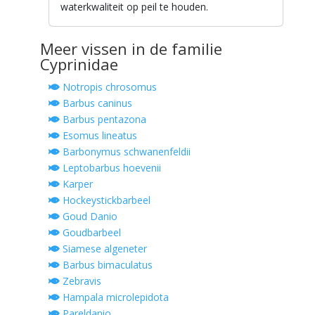
waterkwaliteit op peil te houden.
Meer vissen in de familie
Cyprinidae
Notropis chrosomus
Barbus caninus
Barbus pentazona
Esomus lineatus
Barbonymus schwanenfeldii
Leptobarbus hoevenii
Karper
Hockeystickbarbeel
Goud Danio
Goudbarbeel
Siamese algeneter
Barbus bimaculatus
Zebravis
Hampala microlepidota
Pareldanio