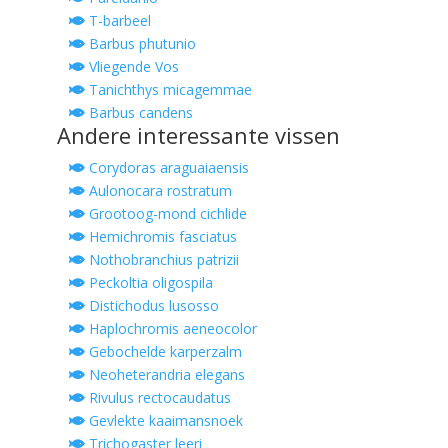
T-barbeel
Barbus phutunio
Vliegende Vos
Tanichthys micagemmae
Barbus candens
Andere interessante vissen
Corydoras araguaiaensis
Aulonocara rostratum
Grootoog-mond cichlide
Hemichromis fasciatus
Nothobranchius patrizii
Peckoltia oligospila
Distichodus lusosso
Haplochromis aeneocolor
Gebochelde karperzalm
Neoheterandria elegans
Rivulus rectocaudatus
Gevlekte kaaimansnoek
Trichogaster leeri