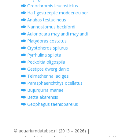
Oreochromis leucostictus
Half gestreepte modderkruiper
Anabas testudineus
Nannostomus beckfordi
Aulonocara maylandi maylandi
Platydoras costatus
Cryptoheros spilurus
Pyrrhulina spilota
Peckoltia oligospila
Gestipte dwerg danio
Telmatherina ladigesi
Parasphaerichthys ocellatus
Bujurquina mariae
Betta akarensis
Geophagus taeniopareius
© aquariumdatabse.nl (2013 – 2026) |