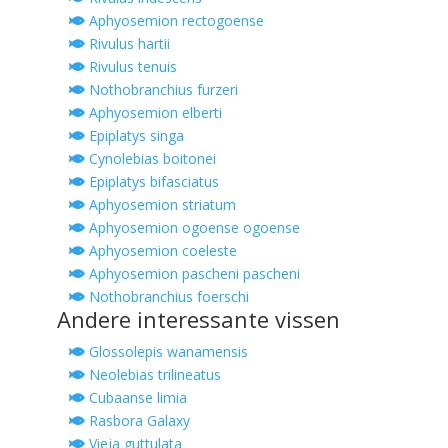
Aphyosemion rectogoense
Rivulus hartii
Rivulus tenuis
Nothobranchius furzeri
Aphyosemion elberti
Epiplatys singa
Cynolebias boitonei
Epiplatys bifasciatus
Aphyosemion striatum
Aphyosemion ogoense ogoense
Aphyosemion coeleste
Aphyosemion pascheni pascheni
Nothobranchius foerschi
Andere interessante vissen
Glossolepis wanamensis
Neolebias trilineatus
Cubaanse limia
Rasbora Galaxy
Vieja guttulata