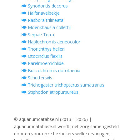
Synodontis decorus
Halfsnavelbekje
Rasbora trilineata
Moenkhausia collettii
Serpae Tetra
Haplochromis aeneocolor
Thorichthys helleri
Otocinclus flexilis
Parelmoercichlide
Buccochromis nototaenia
Schuttersvis
Trichogaster trichopterus sumatranus
Stiphodon atropurpureus
© aquariumdatabse.nl (2013 – 2026) |
aquariumdatabase.nl wordt met zorg samengesteld
door en voor onze bezoekers welke ervaringen,