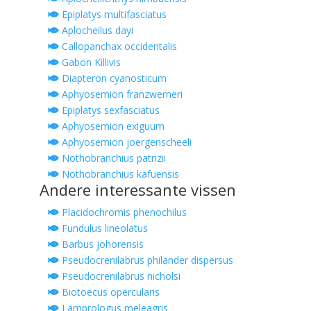
Epiplatys multifasciatus
Aplocheilus dayi
Callopanchax occidentalis
Gabon Killivis
Diapteron cyanosticum
Aphyosemion franzwerneri
Epiplatys sexfasciatus
Aphyosemion exiguum
Aphyosemion joergenscheeli
Nothobranchius patrizii
Nothobranchius kafuensis
Andere interessante vissen
Placidochromis phenochilus
Fundulus lineolatus
Barbus johorensis
Pseudocrenilabrus philander dispersus
Pseudocrenilabrus nicholsi
Biotoecus opercularis
Lamprologus meleagris