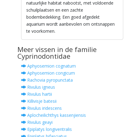
natuurlijke habitat nabootst, met voldoende
schuilplaatsen en een zachte
bodembedekking. Een goed afgedekt
aquarium wordt aanbevolen om ontsnappen
te voorkomen.
Meer vissen in de familie
Cyprinodontidae
Aphyosemion cognatum
Aphyosemion congicum
Rachovia pyropunctata
Rivulus igneus
Rivulus hartii
Killivisje batesii
Rivulus iridescens
Aplocheilichthys kassenjiensis
Rivulus geayi
Epiplatys longiventralis
Epiplatys bifasciatus