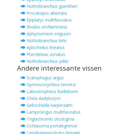
Nothobranchius guentheri
Procatopus aberrans
Epiplatys multifasciatus
Rivulus uroflammeus
Aphyosemion exiguum
Nothobranchius kirki
Aplocheilus lineatus
Pterolebias zonatus
Nothobranchius jubbi
Andere interessante vissen
Scatophagus argus
Gymnocorymbus ternetzi
Labeotropheus fuelleborni
Chela dadyburjori
Gebochelde karperzalm
Lamprologus multifasciatus
Triglachromis otostigma
Cichlasoma portalegrense
Lepidiolamprologus lemairii