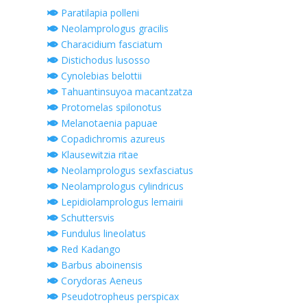
Paratilapia polleni
Neolamprologus gracilis
Characidium fasciatum
Distichodus lusosso
Cynolebias belottii
Tahuantinsuyoa macantzatza
Protomelas spilonotus
Melanotaenia papuae
Copadichromis azureus
Klausewitzia ritae
Neolamprologus sexfasciatus
Neolamprologus cylindricus
Lepidiolamprologus lemairii
Schuttersvis
Fundulus lineolatus
Red Kadango
Barbus aboinensis
Corydoras Aeneus
Pseudotropheus perspicax