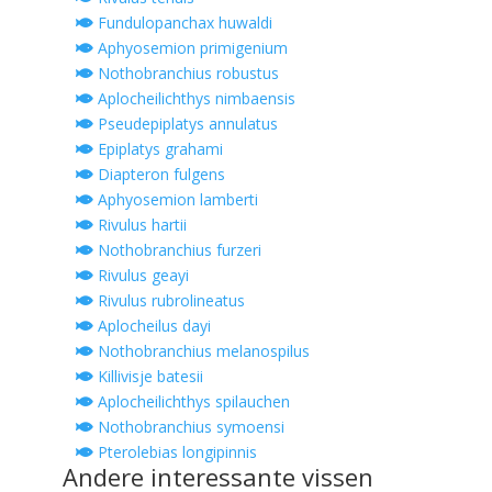
Fundulopanchax huwaldi
Aphyosemion primigenium
Nothobranchius robustus
Aplocheilichthys nimbaensis
Pseudepiplatys annulatus
Epiplatys grahami
Diapteron fulgens
Aphyosemion lamberti
Rivulus hartii
Nothobranchius furzeri
Rivulus geayi
Rivulus rubrolineatus
Aplocheilus dayi
Nothobranchius melanospilus
Killivisje batesii
Aplocheilichthys spilauchen
Nothobranchius symoensi
Pterolebias longipinnis
Andere interessante vissen