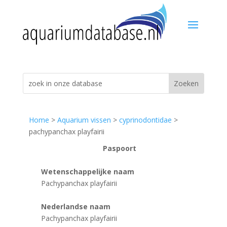
Home
>
Aquarium vissen
>
cyprinodontidae
>
pachypanchax playfairii
Paspoort
Wetenschappelijke naam
Pachypanchax playfairii
Nederlandse naam
Pachypanchax playfairii