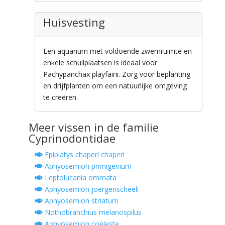
Huisvesting
Een aquarium met voldoende zwemruimte en
enkele schuilplaatsen is ideaal voor
Pachypanchax playfairii. Zorg voor beplanting
en drijfplanten om een natuurlijke omgeving
te creëren.
Meer vissen in de familie
Cyprinodontidae
Epiplatys chaperi chaperi
Aphyosemion primigenium
Leptolucania ommata
Aphyosemion joergenscheeli
Aphyosemion striatum
Nothobranchius melanospilus
Aphyosemion coeleste