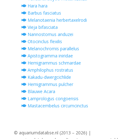
Hara hara
Barbus fasciatus
Melanotaenia herbertaxelrodi
Vieja bifasciata
Nannostomus anduzei
Otocinclus flexilis
Melanochromis parallelus
Apistogramma iniridae
Hemigrammus schmardae
Amphilophus rostratus
Kakadu-dwergcichlide
Hemigrammus pulcher
Blauwe Acara
Lamprologus congoensis
Mastacembelus circumcinctus
© aquariumdatabse.nl (2013 – 2026) |