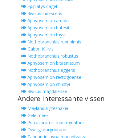
Epiplatys dageti
Rivulus iridescens
Aphyosemion arnoldi
Aphyosemion batesii
Aphyosemion thysi
Nothobranchius rubripinnis
Gabon Killivis
Nothobranchius robustus
Aphyosemion bitaeniatum
Nothobranchius eggersi
Aphyosemion rectogoense
Aphyosemion christyi
Rivulus magdalenae
Andere interessante vissen
Maylandia greshakei
Gele meeki
Petrochromis macrognathus
Dwergknorgourami
Tahuantinsuyoa macantzatza