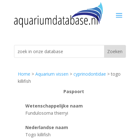
Home
>
Aquarium vissen
>
cyprinodontidae
> togo
killifish
Paspoort
Wetenschappelijke naam
Fundulosoma thierryi
Nederlandse naam
Togo killifish