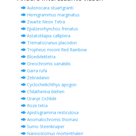
Aulonocara stuartgranti
Hemigrammus marginatus
Zwarte Neon Tetra
Epalzeorhynchos frenatus
Astatotilapia calliptera
Trematocranus placodon
Tropheus moorii Red Rainbow
Bloedvlektetra
Oreochromis variabilis
Garra rufa
Zebradanio
Cyclocheilichthys apogon
Chilatherina bleheri
Oranje Cichlide
Roze tetra
Apistogramma resticulosa
Anomalochromis thomasi
Sumo Steenkruiper
Nannostomus mortenthaleri