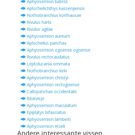
Aphyosemion batesii
Aplocheilichthys kassenjiensis
Nothobranchius korthausae
Rivulus hartii
Rivulus agilae
Aphyosemion aureum
Aplocheilus panchax
Aphyosemion ogoense ogoense
Rivulus rectocaudatus
Leptolucania ommata
Nothobranchius kirki
Aphyosemion christyi
Aphyosemion rectogoense
Callopanchax occidentalis
Blokvisje
Aphyosemion maculatum
Epiplatys bifasciatus
Aphyosemion lamberti
Aphyosemion etzeli
Andere interessante vissen