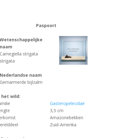
Paspoort
Wetenschappelijke
naam
Carnegiella strigata
strigata
Nederlandse naam
Gemarmerde bijlzalm
n het wild:
amilie
Gasteropelecidae
engte
3,5 cm
erkomst
Amazonebekken
erelddeel
Zuid-Amerika