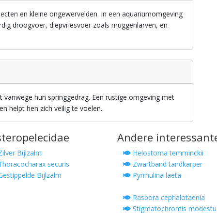
secten en kleine ongewervelden. In een aquariumomgeving
ig droogvoer, diepvriesvoer zoals muggenlarven, en
 vanwege hun springgedrag. Een rustige omgeving met
en helpt hen zich veilig te voelen.
steropelecidae
Andere interessant
ilver Bijlzalm
Helostoma temminckii
horacocharax securis
Zwartband tandkarper
estippelde Bijlzalm
Pyrrhulina laeta
Rasbora cephalotaenia
Stigmatochromis modestu