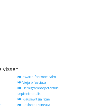
e vissen
Zwarte fantoomzalm
Vieja bifasciata
Hemigrammopetersius
septentrionalis
Klausewitzia ritae
s
Rasbora trilineata