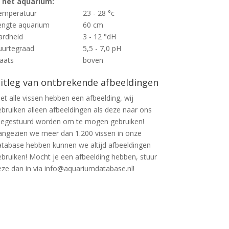
n het aquarium:
emperatuur
23 - 28 °c
engte aquarium
60 cm
ardheid
3 - 12 °dH
uurtegraad
5,5 - 7,0 pH
laats
boven
itleg van ontbrekende afbeeldingen
et alle vissen hebben een afbeelding, wij
ebruiken alleen afbeeldingen als deze naar ons
oegestuurd worden om te mogen gebruiken!
angezien we meer dan 1.200 vissen in onze
atabase hebben kunnen we altijd afbeeldingen
ebruiken! Mocht je een afbeelding hebben, stuur
eze dan in via info@aquariumdatabase.nl!