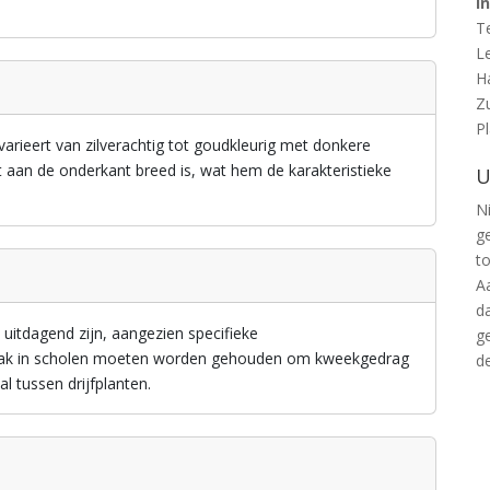
I
T
L
H
Z
P
arieert van zilverachtig tot goudkleurig met donkere
at aan de onderkant breed is, wat hem de karakteristieke
U
Ni
g
t
A
d
itdagend zijn, aangezien specifieke
g
vaak in scholen moeten worden gehouden om kweekgedrag
d
l tussen drijfplanten.