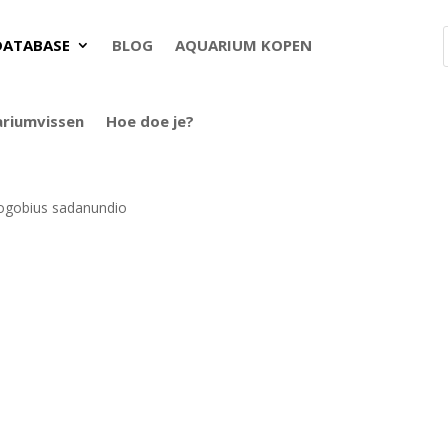
DATABASE
BLOG
AQUARIUM KOPEN
ariumvissen
Hoe doe je?
ogobius sadanundio