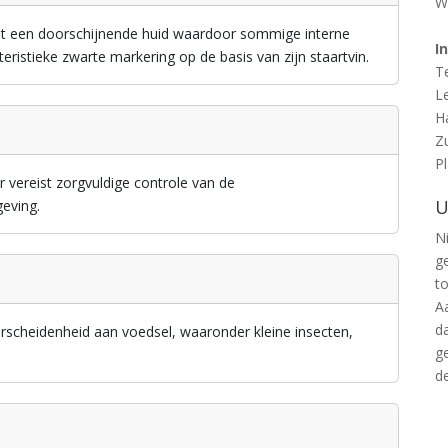
W
et een doorschijnende huid waardoor sommige interne
I
teristieke zwarte markering op de basis van zijn staartvin.
T
L
H
Z
P
 vereist zorgvuldige controle van de
U
eving.
Ni
g
t
A
d
rscheidenheid aan voedsel, waaronder kleine insecten,
g
d