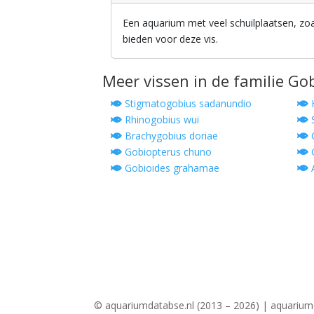
Een aquarium met veel schuilplaatsen, zoa
bieden voor deze vis.
Meer vissen in de familie Go
Stigmatogobius sadanundio
Rhinogobius wui
S
Brachygobius doriae
C
Gobiopterus chuno
G
Gobioides grahamae
A
© aquariumdatabse.nl (2013 – 2026) | aquarium