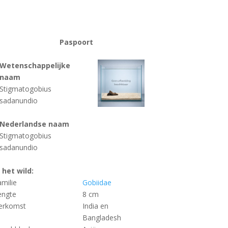
Paspoort
Wetenschappelijke
naam
Stigmatogobius
sadanundio
Nederlandse naam
Stigmatogobius
sadanundio
n het wild:
amilie
Gobiidae
engte
8 cm
erkomst
India en
Bangladesh