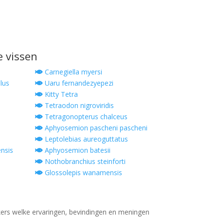
e vissen
Carnegiella myersi
lus
Uaru fernandezyepezi
Kitty Tetra
Tetraodon nigroviridis
Tetragonopterus chalceus
Aphyosemion pascheni pascheni
Leptolebias aureoguttatus
nsis
Aphyosemion batesii
Nothobranchius steinforti
Glossolepis wanamensis
ers welke ervaringen, bevindingen en meningen