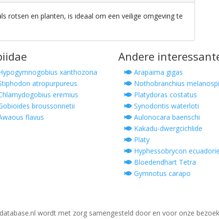
ls rotsen en planten, is ideaal om een veilige omgeving te
biidae
Andere interessant
Hypogymnogobius xanthozona
Arapaima gigas
tiphodon atropurpureus
Nothobranchius melanospi
hlamydogobius eremius
Platydoras costatus
obioides broussonnetii
Synodontis waterloti
waous flavus
Aulonocara baenschi
Kakadu-dwergcichlide
Platy
Hyphessobrycon ecuadorie
Bloedendhart Tetra
Gymnotus carapo
database.nl wordt met zorg samengesteld door en voor onze bezoek