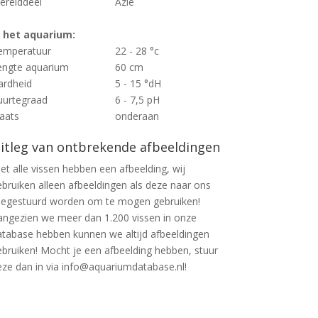
erelddeel
Azië
n het aquarium:
emperatuur
22 - 28 °c
engte aquarium
60 cm
ardheid
5 - 15 °dH
uurtegraad
6 - 7,5 pH
laats
onderaan
itleg van ontbrekende afbeeldingen
et alle vissen hebben een afbeelding, wij
ebruiken alleen afbeeldingen als deze naar ons
oegestuurd worden om te mogen gebruiken!
angezien we meer dan 1.200 vissen in onze
atabase hebben kunnen we altijd afbeeldingen
ebruiken! Mocht je een afbeelding hebben, stuur
eze dan in via info@aquariumdatabase.nl!