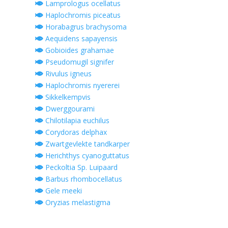
Lamprologus ocellatus
Haplochromis piceatus
Horabagrus brachysoma
Aequidens sapayensis
Gobioides grahamae
Pseudomugil signifer
Rivulus igneus
Haplochromis nyererei
Sikkelkempvis
Dwerggourami
Chilotilapia euchilus
Corydoras delphax
Zwartgevlekte tandkarper
Herichthys cyanoguttatus
Peckoltia Sp. Luipaard
Barbus rhombocellatus
Gele meeki
Oryzias melastigma