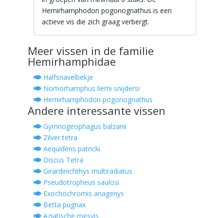
Hemirhamphodon pogonognathus is een
actieve vis die zich graag verbergt.
Meer vissen in de familie
Hemirhamphidae
Halfsnavelbekje
Nomorhamphus liemi snijdersi
Hemirhamphodon pogonognathus
Andere interessante vissen
Gymnogeophagus balzanii
Zilver tetra
Aequidens patricki
Discus Tetra
Girardinichthys multiradiatus
Pseudotropheus saulosi
Exochochromis anagenys
Betta pugnax
Aziatische mesvis