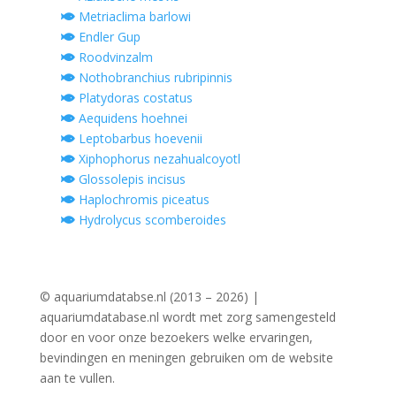
Metriaclima barlowi
Endler Gup
Roodvinzalm
Nothobranchius rubripinnis
Platydoras costatus
Aequidens hoehnei
Leptobarbus hoevenii
Xiphophorus nezahualcoyotl
Glossolepis incisus
Haplochromis piceatus
Hydrolycus scomberoides
© aquariumdatabse.nl (2013 – 2026) |
aquariumdatabase.nl wordt met zorg samengesteld
door en voor onze bezoekers welke ervaringen,
bevindingen en meningen gebruiken om de website
aan te vullen.