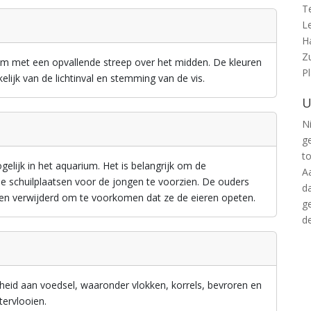
T
L
H
Z
am met een opvallende streep over het midden. De kleuren
P
elijk van de lichtinval en stemming van de vis.
U
Ni
g
t
lijk in het aquarium. Het is belangrijk om de
A
e schuilplaatsen voor de jongen te voorzien. De ouders
d
en verwijderd om te voorkomen dat ze de eieren opeten.
g
d
heid aan voedsel, waaronder vlokken, korrels, bevroren en
tervlooien.