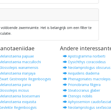
voldoende zwemruimte. Het is belangrijk om een filter te
ulatie.
lanotaeniidae
Andere interessant
elanotaenia papuae
Apistogramma norberti
elanotaenia maccullochi
Dysichthys coracoideus
lossolepis wanamensis
Neolamprologus obscurus
elanotaenia irianjaya
Aequidens diadema
wart Gestreepte Regenboogvis
Phenagoniates macrolepis
elanotaenia parva
Prionobrama filigera
lossolepis incisus
Steatocranus glaber
elanotaenia boesemani
Ctenops nobilis
elanotaenia exquisita
Aphyosemion caudofascia
evlekte Regenboogvis
Neolamprologus sexfascia