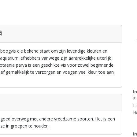
a
nboogvis die bekend staat om zijn levendige kleuren en
 aquariumliefhebbers vanwege zijn aantrekkelijke uiterlijk
notaenia parva is een geschikte vis voor zowel beginnende
tief gemakkelijk te verzorgen en voegen veel kleur toe aan
I
F
L
H
n goed overweg met andere vreedzame soorten. Het is een
ze in groepen te houden.
I