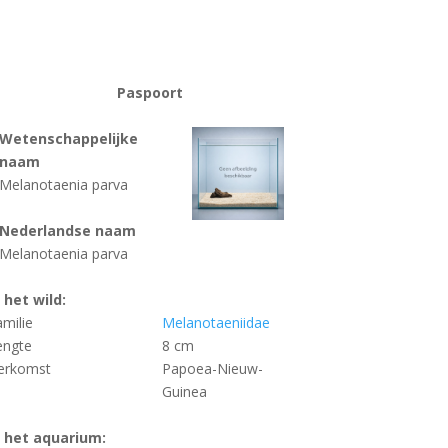
Paspoort
Wetenschappelijke
naam
Melanotaenia parva
Nederlandse naam
Melanotaenia parva
n het wild:
amilie
Melanotaeniidae
engte
8 cm
erkomst
Papoea-Nieuw-
Guinea
n het aquarium: