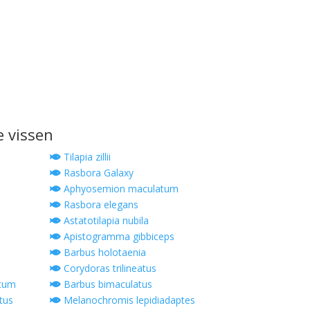
e vissen
Tilapia zillii
Rasbora Galaxy
Aphyosemion maculatum
Rasbora elegans
Astatotilapia nubila
Apistogramma gibbiceps
Barbus holotaenia
Corydoras trilineatus
tum
Barbus bimaculatus
tus
Melanochromis lepidiadaptes