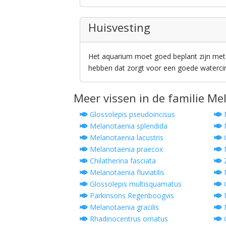
Huisvesting
Het aquarium moet goed beplant zijn met 
hebben dat zorgt voor een goede watercirc
Meer vissen in de familie Me
Glossolepis pseudoincisus
M
Melanotaenia splendida
M
Melanotaenia lacustris
G
Melanotaenia praecox
M
Chilatherina fasciata
Z
Melanotaenia fluviatilis
M
Glossolepis multisquamatus
G
Parkinsons Regenboogvis
M
Melanotaenia gracilis
M
Rhadinocentrus ornatus
G