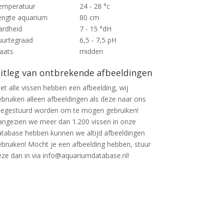
emperatuur
24 - 28 °c
engte aquarium
80 cm
ardheid
7 - 15 °dH
uurtegraad
6,5 - 7,5 pH
laats
midden
itleg van ontbrekende afbeeldingen
et alle vissen hebben een afbeelding, wij
ebruiken alleen afbeeldingen als deze naar ons
oegestuurd worden om te mogen gebruiken!
angezien we meer dan 1.200 vissen in onze
atabase hebben kunnen we altijd afbeeldingen
ebruiken! Mocht je een afbeelding hebben, stuur
eze dan in via info@aquariumdatabase.nl!