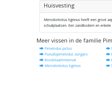
Huisvesting
Merodontotus tigrinus heeft een groot 
schuilplaatsen. Een zandbodem en enkele
Meer vissen in de familie Pi
Pimelodus pictus
S
Pseudopimelodus zungaro
P
Roodstaartmeerval
P
Merodontotus tigrinus
S