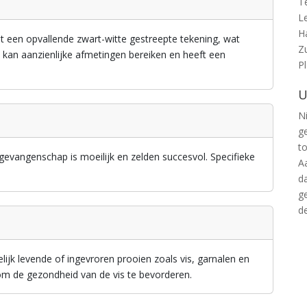
T
L
H
t een opvallende zwart-witte gestreepte tekening, wat
Z
 kan aanzienlijke afmetingen bereiken en heeft een
P
U
Ni
g
t
gevangenschap is moeilijk en zelden succesvol. Specifieke
A
d
g
d
lijk levende of ingevroren prooien zoals vis, garnalen en
 om de gezondheid van de vis te bevorderen.