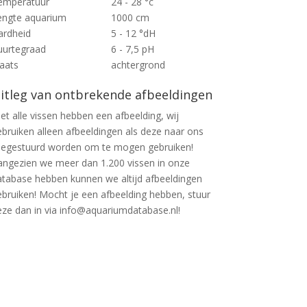
emperatuur
24 - 28 °c
engte aquarium
1000 cm
ardheid
5 - 12 °dH
uurtegraad
6 - 7,5 pH
laats
achtergrond
itleg van ontbrekende afbeeldingen
et alle vissen hebben een afbeelding, wij
ebruiken alleen afbeeldingen als deze naar ons
oegestuurd worden om te mogen gebruiken!
angezien we meer dan 1.200 vissen in onze
atabase hebben kunnen we altijd afbeeldingen
ebruiken! Mocht je een afbeelding hebben, stuur
eze dan in via info@aquariumdatabase.nl!