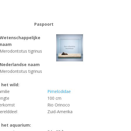
Paspoort
Wetenschappelijke
naam
Merodontotus tigrinus
Nederlandse naam
Merodontotus tigrinus
n het wild:
amilie
Pimelodidae
engte
100 cm
erkomst
Rio Orinoco
erelddeel
Zuid-Amerika
n het aquarium: