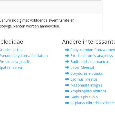
aquarium nodig met voldoende zwemruimte en
 stevige planten worden aanbevolen.
melodidae
Andere interessant
ciades pictus
Aphyosemion franzwerneri
seudoplatystoma fasciatum
Exochochromis anagenys
imelodella gracilis
Badis badis burmanicus
patelmeerval
Lever Meerval
Corydoras arcuatus
Esomus lineatus
Mesonauta insignis
Amphilophus altifrons
Barbus phutunio
Epiplatys olbrechtsi olbrech