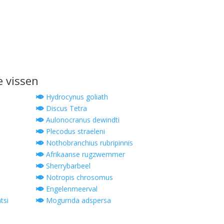
e vissen
Hydrocynus goliath
Discus Tetra
Aulonocranus dewindti
Plecodus straeleni
Nothobranchius rubripinnis
Afrikaanse rugzwemmer
Sherrybarbeel
Notropis chrosomus
Engelenmeerval
tsi
Mogurnda adspersa