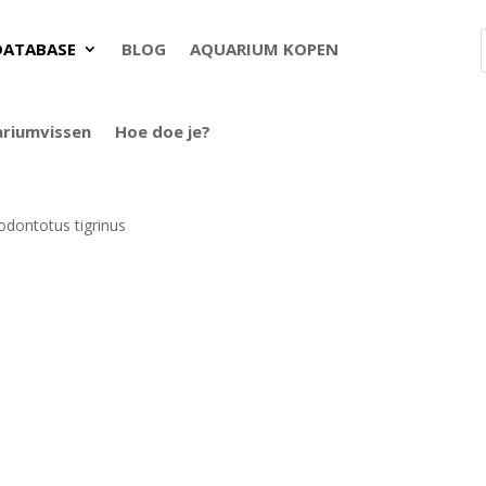
DATABASE
BLOG
AQUARIUM KOPEN
ariumvissen
Hoe doe je?
dontotus tigrinus