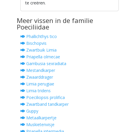
te creëren.
Meer vissen in de familie
Poeciliidae
Phallichthys tico
Bischopvis
Zwartbuik Limia
Priapella olmecae
Gambusia sexradiata
Mestandkarper
Zwaarddrager
Limia perugiae
Limia tridens
Poeciliopsis prolifica
Zwartband tandkarper
Guppy
Metaalkarpertje
Muskietenvisje
Priapella intermedia