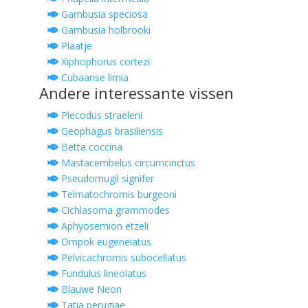
Gambusia speciosa
Gambusia holbrooki
Plaatje
Xiphophorus cortezi
Cubaanse limia
Andere interessante vissen
Plecodus straeleni
Geophagus brasiliensis
Betta coccina
Mastacembelus circumcinctus
Pseudomugil signifer
Telmatochromis burgeoni
Cichlasoma grammodes
Aphyosemion etzeli
Ompok eugeneiatus
Pelvicachromis subocellatus
Fundulus lineolatus
Blauwe Neon
Tatia perugiae