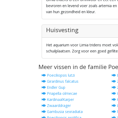
bevroren en levend voer zoals artemia en
van hun gezondheid en kleur.
Huisvesting
Het aquarium voor Limia tridens moet vo
schuilplaatsen. Zorg voor een goed gefil
Meer vissen in de familie Poe
Poeciliopsis lutzi
B
Girardinus falcatus
Z
Endler Gup
Z
Priapella olmecae
G
KardinaalKarper
H
Zwaarddrager
L
Gambusia sexradiata
Poeciliopsis prolifica
X