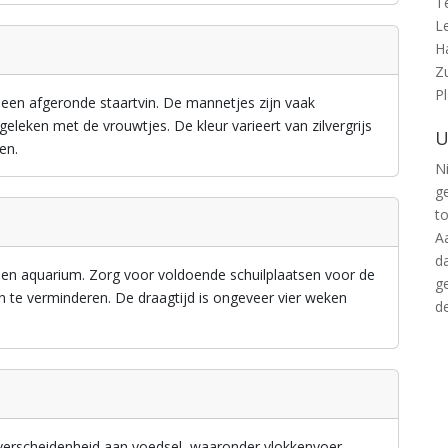
T
L
H
Z
P
 een afgeronde staartvin. De mannetjes zijn vaak
geleken met de vrouwtjes. De kleur varieert van zilvergrijs
U
en.
Ni
g
t
A
d
 een aquarium. Zorg voor voldoende schuilplaatsen voor de
g
 te verminderen. De draagtijd is ongeveer vier weken
d
 verscheidenheid aan voedsel, waaronder vlokkenvoer,