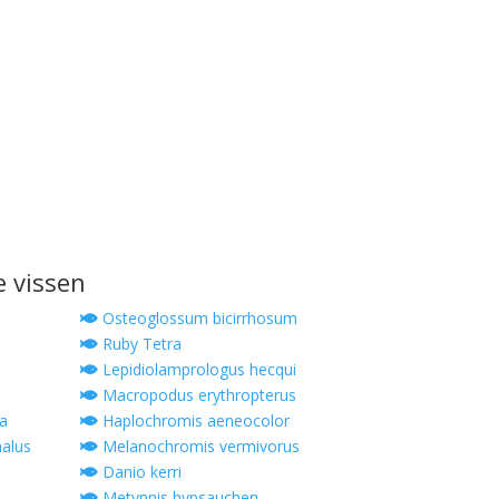
e vissen
Osteoglossum bicirrhosum
Ruby Tetra
Lepidiolamprologus hecqui
Macropodus erythropterus
a
Haplochromis aeneocolor
alus
Melanochromis vermivorus
Danio kerri
Metynnis hypsauchen