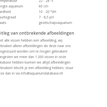
emperatuur
22 - 28 °c
engte aquarium
60 cm
ardheid
10 - 20 °dH
uurtegraad
7 - 8,5 pH
laats
gezelschapsaquarium
itleg van ontbrekende afbeeldingen
et alle vissen hebben een afbeelding, wij
ebruiken alleen afbeeldingen als deze naar ons
oegestuurd worden om te mogen gebruiken!
angezien we meer dan 1.200 vissen in onze
atabase hebben kunnen we altijd afbeeldingen
ebruiken! Mocht je een afbeelding hebben, stuur
eze dan in via info@aquariumdatabase.nl!