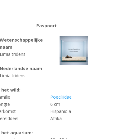
Paspoort
Wetenschappelijke
naam
Limia tridens
Nederlandse naam
Limia tridens
n het wild:
amilie
Poeciliidae
engte
6 cm
erkomst
Hispaniola
erelddeel
Afrika
n het aquarium: