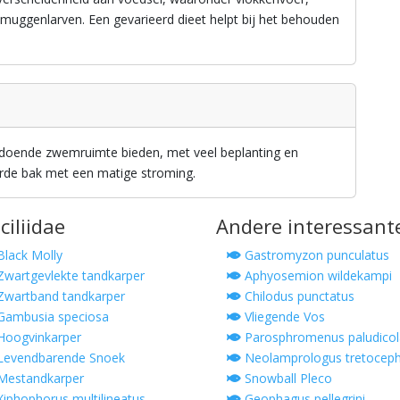
 muggenlarven. Een gevarieerd dieet helpt bij het behouden
ldoende zwemruimte bieden, met veel beplanting en
terde bak met een matige stroming.
ciliidae
Andere interessant
lack Molly
Gastromyzon punculatus
wartgevlekte tandkarper
Aphyosemion wildekampi
wartband tandkarper
Chilodus punctatus
ambusia speciosa
Vliegende Vos
oogvinkarper
Parosphromenus paludicol
evendbarende Snoek
Neolamprologus tretoceph
Mestandkarper
Snowball Pleco
iphophorus multilineatus
Geophagus pellegrini