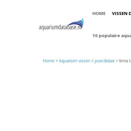
HOME
VISSEN 
10 populaire aqu
Home
>
Aquarium vissen
>
poeciliidae
> limia 