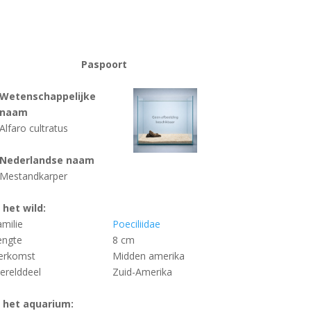
Paspoort
Wetenschappelijke
naam
Alfaro cultratus
Nederlandse naam
Mestandkarper
n het wild:
amilie
Poeciliidae
engte
8 cm
erkomst
Midden amerika
erelddeel
Zuid-Amerika
n het aquarium: