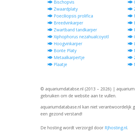
Bischopvis
C
Zwaardplaty
Z
Poeciliopsis prolifica
M
Breedvinkarper
E
Zwartband tandkarper
P
Xiphophorus nezahualcoyotl
G
Hoogvinkarper
L
Bonte Platy
Metaalkarpertje
Z
Plaatje
M
© aquariumdatabse.nl (2013 – 2026) | aquarium
gebruiken om de website aan te vullen.
aquariumdatabase.nl kan niet verantwoordelijk 
een gezond verstand!
De hosting wordt verzorgd door
RJhosting.nl
.