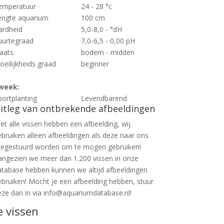
emperatuur
24 - 28 °c
engte aquarium
100 cm
ardheid
5,0-8,0 - °dH
uurtegraad
7,0-6,5 - 0,00 pH
laats
bodem - midden
oeilijkheids graad
beginner
week:
oortplanting
Levendbarend
itleg van ontbrekende afbeeldingen
et alle vissen hebben een afbeelding, wij
ebruiken alleen afbeeldingen als deze naar ons
oegestuurd worden om te mogen gebruiken!
angezien we meer dan 1.200 vissen in onze
atabase hebben kunnen we altijd afbeeldingen
ebruiken! Mocht je een afbeelding hebben, stuur
eze dan in via info@aquariumdatabase.nl!
e vissen