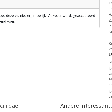
T
L
H
oet deze vis niet erg moeilijk. Vlokvoer wordt geaccepteerd
Z
vend voer.
P
M
K
V
U
Ni
g
t
A
d
g
d
ciliidae
Andere interessant