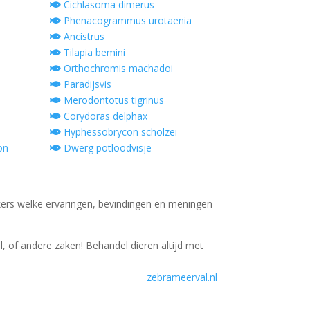
Cichlasoma dimerus
Phenacogrammus urotaenia
Ancistrus
Tilapia bemini
Orthochromis machadoi
Paradijsvis
Merodontotus tigrinus
Corydoras delphax
Hyphessobrycon scholzei
on
Dwerg potloodvisje
ers welke ervaringen, bevindingen en meningen
, of andere zaken! Behandel dieren altijd met
zebrameerval.nl