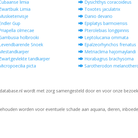
ubaanse limia
Dysichthys coracoideus
wartbuik Limia
Toxotes jaculatrix
uskietenvisje
Danio devario
ndler Gup
Epiplatys barmoiensis
riapella olmecae
Pterolebias longipinnis
ambusia holbrooki
Leptolucania ommata
evendbarende Snoek
Epalzeorhynchos frenatus
Mestandkarper
Metriaclima hajomaylandi
wartgevlekte tandkarper
Horabagrus brachysoma
icropoecilia picta
Sarotherodon melanother
database.nl wordt met zorg samengesteld door en voor onze bezoek
gehouden worden voor eventuele schade aan aquaria, dieren, inboedel