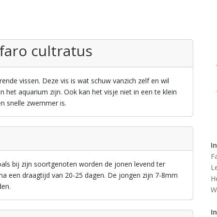
faro cultratus
nde vissen. Deze vis is wat schuw vanzich zelf en wil
 het aquarium zijn. Ook kan het visje niet in een te klein
n snelle zwemmer is.
I
F
zoals bij zijn soortgenoten worden de jonen levend ter
L
t na een draagtijd van 20-25 dagen. De jongen zijn 7-8mm
H
den.
W
I