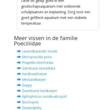
Deze vis gedijt goed in een
gezelschapsaquarium met voldoende
schuilplaatsen en beplanting. Zorg voor een
goed gefilterd aquarium met een stabiele
temperatuur.
Meer vissen in de familie
Poeciliidae
Levendbarende Snoek
Micropoecilia picta
Priapella intermedia
Gambusia sexradiata
KardinaalKarper
Mestandkarper
Guppy
Zwartband tandkarper
Xiphophorus nezahualcoyotl
Bischopvis
Zwaardplaty