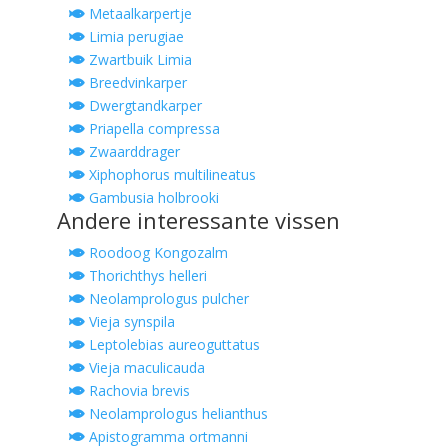
Metaalkarpertje
Limia perugiae
Zwartbuik Limia
Breedvinkarper
Dwergtandkarper
Priapella compressa
Zwaarddrager
Xiphophorus multilineatus
Gambusia holbrooki
Andere interessante vissen
Roodoog Kongozalm
Thorichthys helleri
Neolamprologus pulcher
Vieja synspila
Leptolebias aureoguttatus
Vieja maculicauda
Rachovia brevis
Neolamprologus helianthus
Apistogramma ortmanni