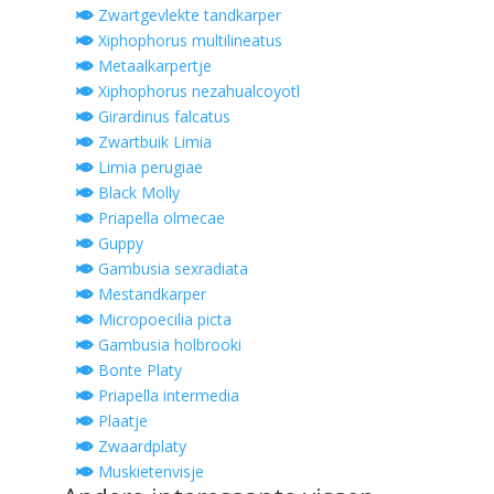
Zwartgevlekte tandkarper
Xiphophorus multilineatus
Metaalkarpertje
Xiphophorus nezahualcoyotl
Girardinus falcatus
Zwartbuik Limia
Limia perugiae
Black Molly
Priapella olmecae
Guppy
Gambusia sexradiata
Mestandkarper
Micropoecilia picta
Gambusia holbrooki
Bonte Platy
Priapella intermedia
Plaatje
Zwaardplaty
Muskietenvisje