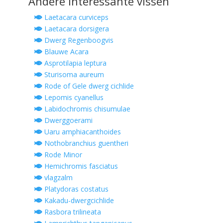
Andere interessante vissen
Laetacara curviceps
Laetacara dorsigera
Dwerg Regenboogvis
Blauwe Acara
Asprotilapia leptura
Sturisoma aureum
Rode of Gele dwerg cichlide
Lepomis cyanellus
Labidochromis chisumulae
Dwerggoerami
Uaru amphiacanthoides
Nothobranchius guentheri
Rode Minor
Hemichromis fasciatus
vlagzalm
Platydoras costatus
Kakadu-dwergcichlide
Rasbora trilineata