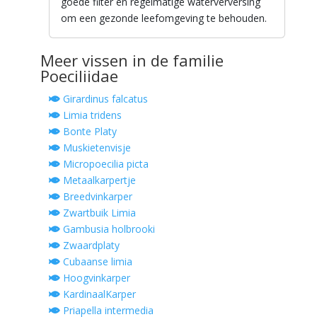
goede filter en regelmatige waterverversing
om een gezonde leefomgeving te behouden.
Meer vissen in de familie
Poeciliidae
Girardinus falcatus
Limia tridens
Bonte Platy
Muskietenvisje
Micropoecilia picta
Metaalkarpertje
Breedvinkarper
Zwartbuik Limia
Gambusia holbrooki
Zwaardplaty
Cubaanse limia
Hoogvinkarper
KardinaalKarper
Priapella intermedia