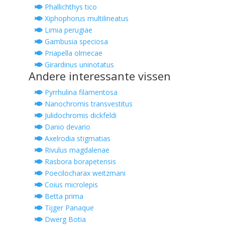
Phallichthys tico
Xiphophorus multilineatus
Limia perugiae
Gambusia speciosa
Priapella olmecae
Girardinus uninotatus
Andere interessante vissen
Pyrrhulina filamentosa
Nanochromis transvestitus
Julidochromis dickfeldi
Danio devario
Axelrodia stigmatias
Rivulus magdalenae
Rasbora borapetensis
Poecilocharax weitzmani
Coius microlepis
Betta prima
Tijger Panaque
Dwerg Botia