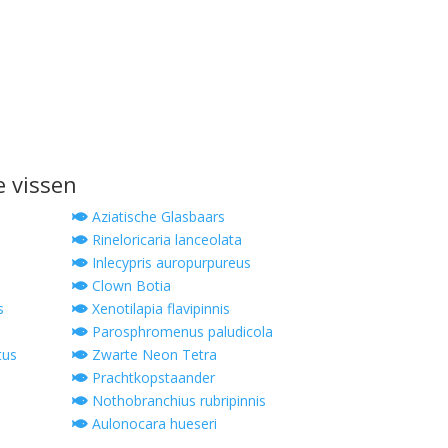
e vissen
Aziatische Glasbaars
Rineloricaria lanceolata
Inlecypris auropurpureus
Clown Botia
s
Xenotilapia flavipinnis
Parosphromenus paludicola
tus
Zwarte Neon Tetra
Prachtkopstaander
Nothobranchius rubripinnis
Aulonocara hueseri