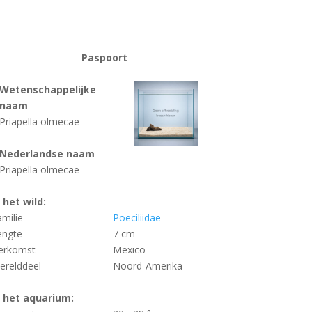
Paspoort
Wetenschappelijke
naam
Priapella olmecae
Nederlandse naam
Priapella olmecae
n het wild:
amilie
Poeciliidae
engte
7 cm
erkomst
Mexico
erelddeel
Noord-Amerika
n het aquarium: