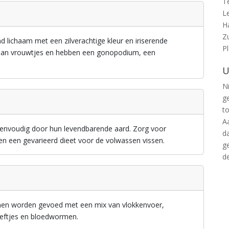
T
L
H
Z
d lichaam met een zilverachtige kleur en iriserende
P
r dan vrouwtjes en hebben een gonopodium, een
U
Ni
g
t
A
 eenvoudig door hun levendbarende aard. Zorg voor
d
en een gevarieerd dieet voor de volwassen vissen.
g
d
unnen worden gevoed met een mix van vlokkenvoer,
eeftjes en bloedwormen.