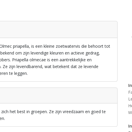
lmec priapella, is een kleine zoetwatervis die behoort tot
t bekend om zijn levendige kleuren en actieve gedrag,
ebbers. Priapella olmecae is een aantrekkelijke en
. Ze zijn levendbarend, wat betekent dat ze levende
eren te leggen.
I
F
L
H
lt zich het best in groepen. Ze zijn vreedzaam en goed te
W
en.
I