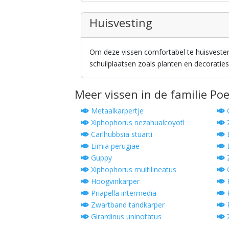
Huisvesting
Om deze vissen comfortabel te huisvest
schuilplaatsen zoals planten en decoraties
Meer vissen in de familie Poe
Metaalkarpertje
C
Xiphophorus nezahualcoyotl
Z
Carlhubbsia stuarti
E
Limia perugiae
B
Guppy
Z
Xiphophorus multilineatus
G
Hoogvinkarper
P
Priapella intermedia
P
Zwartband tandkarper
P
Girardinus uninotatus