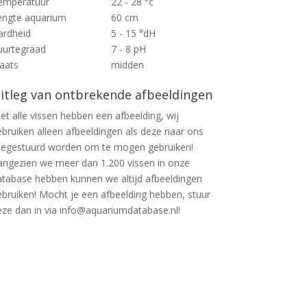
emperatuur
22 - 28 °c
engte aquarium
60 cm
ardheid
5 - 15 °dH
uurtegraad
7 - 8 pH
laats
midden
itleg van ontbrekende afbeeldingen
et alle vissen hebben een afbeelding, wij
ebruiken alleen afbeeldingen als deze naar ons
oegestuurd worden om te mogen gebruiken!
angezien we meer dan 1.200 vissen in onze
atabase hebben kunnen we altijd afbeeldingen
ebruiken! Mocht je een afbeelding hebben, stuur
eze dan in via info@aquariumdatabase.nl!