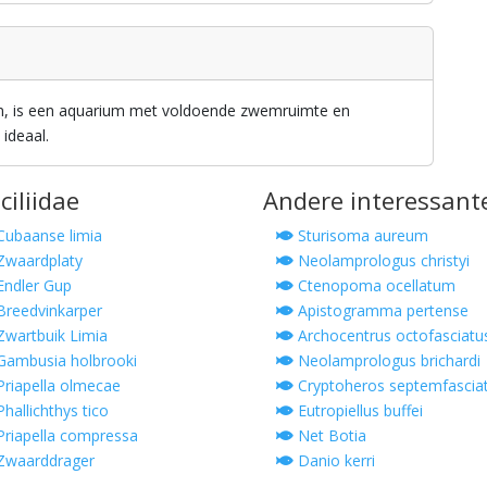
en, is een aquarium met voldoende zwemruimte en
 ideaal.
ciliidae
Andere interessant
ubaanse limia
Sturisoma aureum
waardplaty
Neolamprologus christyi
ndler Gup
Ctenopoma ocellatum
reedvinkarper
Apistogramma pertense
wartbuik Limia
Archocentrus octofasciatu
ambusia holbrooki
Neolamprologus brichardi
riapella olmecae
Cryptoheros septemfascia
hallichthys tico
Eutropiellus buffei
riapella compressa
Net Botia
Zwaarddrager
Danio kerri