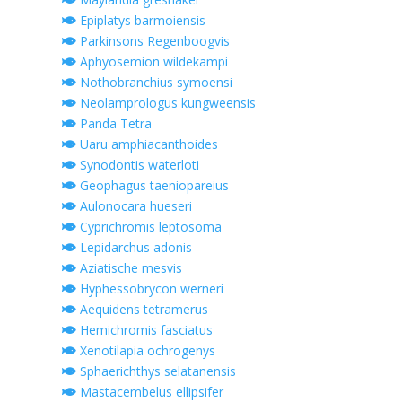
Epiplatys barmoiensis
Parkinsons Regenboogvis
Aphyosemion wildekampi
Nothobranchius symoensi
Neolamprologus kungweensis
Panda Tetra
Uaru amphiacanthoides
Synodontis waterloti
Geophagus taeniopareius
Aulonocara hueseri
Cyprichromis leptosoma
Lepidarchus adonis
Aziatische mesvis
Hyphessobrycon werneri
Aequidens tetramerus
Hemichromis fasciatus
Xenotilapia ochrogenys
Sphaerichthys selatanensis
Mastacembelus ellipsifer