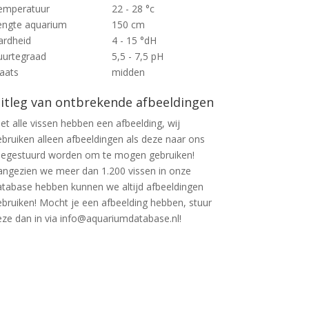
emperatuur
22 - 28 °c
engte aquarium
150 cm
ardheid
4 - 15 °dH
uurtegraad
5,5 - 7,5 pH
laats
midden
itleg van ontbrekende afbeeldingen
et alle vissen hebben een afbeelding, wij
ebruiken alleen afbeeldingen als deze naar ons
oegestuurd worden om te mogen gebruiken!
angezien we meer dan 1.200 vissen in onze
atabase hebben kunnen we altijd afbeeldingen
ebruiken! Mocht je een afbeelding hebben, stuur
eze dan in via info@aquariumdatabase.nl!