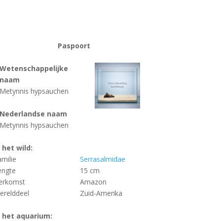
Paspoort
Wetenschappelijke
naam
Metynnis hypsauchen
Nederlandse naam
Metynnis hypsauchen
n het wild:
amilie
Serrasalmidae
engte
15 cm
erkomst
Amazon
erelddeel
Zuid-Amerika
n het aquarium: