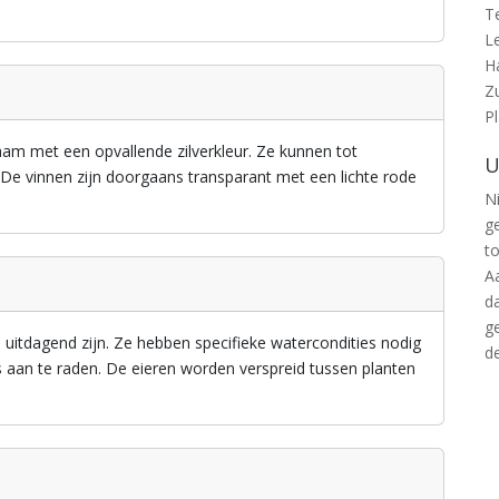
T
L
H
Z
P
haam met een opvallende zilverkleur. Ze kunnen tot
U
 De vinnen zijn doorgaans transparant met een lichte rode
Ni
g
t
A
d
g
itdagend zijn. Ze hebben specifieke watercondities nodig
d
s aan te raden. De eieren worden verspreid tussen planten