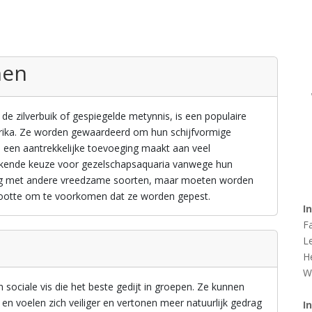
hen
e zilverbuik of gespiegelde metynnis, is een populaire
erika. Ze worden gewaardeerd om hun schijfvormige
e een aantrekkelijke toevoeging maakt aan veel
stekende keuze voor gezelschapsaquaria vanwege hun
g met andere vreedzame soorten, maar moeten worden
rootte om te voorkomen dat ze worden gepest.
I
F
L
H
W
ociale vis die het beste gedijt in groepen. Ze kunnen
en voelen zich veiliger en vertonen meer natuurlijk gedrag
I