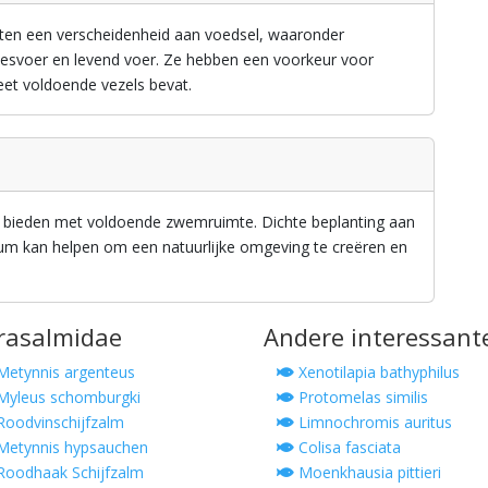
ten een verscheidenheid aan voedsel, waaronder
riesvoer en levend voer. Ze hebben een voorkeur voor
ieet voldoende vezels bevat.
e bieden met voldoende zwemruimte. Dichte beplanting aan
rium kan helpen om een natuurlijke omgeving te creëren en
rrasalmidae
Andere interessant
etynnis argenteus
Xenotilapia bathyphilus
yleus schomburgki
Protomelas similis
oodvinschijfzalm
Limnochromis auritus
etynnis hypsauchen
Colisa fasciata
oodhaak Schijfzalm
Moenkhausia pittieri