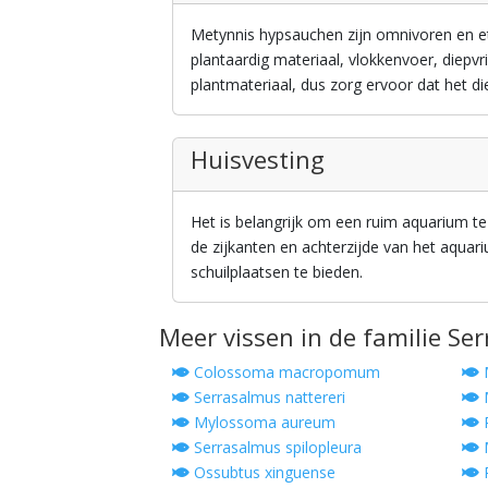
Metynnis hypsauchen zijn omnivoren en e
plantaardig materiaal, vlokkenvoer, diepv
plantmateriaal, dus zorg ervoor dat het d
Huisvesting
Het is belangrijk om een ruim aquarium t
de zijkanten en achterzijde van het aqua
schuilplaatsen te bieden.
Meer vissen in de familie Se
Colossoma macropomum
M
Serrasalmus nattereri
M
Mylossoma aureum
R
Serrasalmus spilopleura
M
Ossubtus xinguense
R