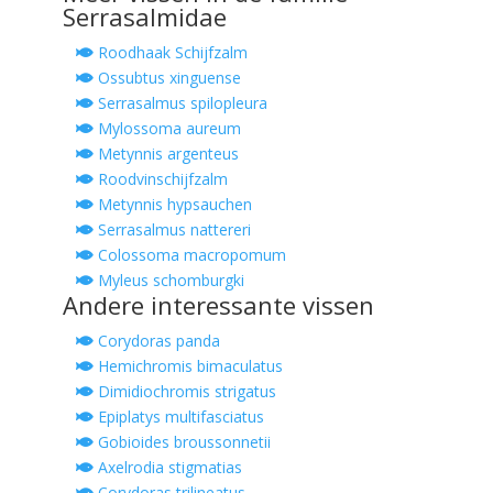
Serrasalmidae
Roodhaak Schijfzalm
Ossubtus xinguense
Serrasalmus spilopleura
Mylossoma aureum
Metynnis argenteus
Roodvinschijfzalm
Metynnis hypsauchen
Serrasalmus nattereri
Colossoma macropomum
Myleus schomburgki
Andere interessante vissen
Corydoras panda
Hemichromis bimaculatus
Dimidiochromis strigatus
Epiplatys multifasciatus
Gobioides broussonnetii
Axelrodia stigmatias
Corydoras trilineatus