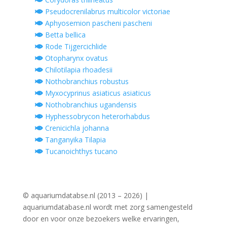
Pseudocrenilabrus multicolor victoriae
Aphyosemion pascheni pascheni
Betta bellica
Rode Tijgercichlide
Otopharynx ovatus
Chilotilapia rhoadesii
Nothobranchius robustus
Myxocyprinus asiaticus asiaticus
Nothobranchius ugandensis
Hyphessobrycon heterorhabdus
Crenicichla johanna
Tanganyika Tilapia
Tucanoichthys tucano
© aquariumdatabse.nl (2013 – 2026) |
aquariumdatabase.nl wordt met zorg samengesteld
door en voor onze bezoekers welke ervaringen,