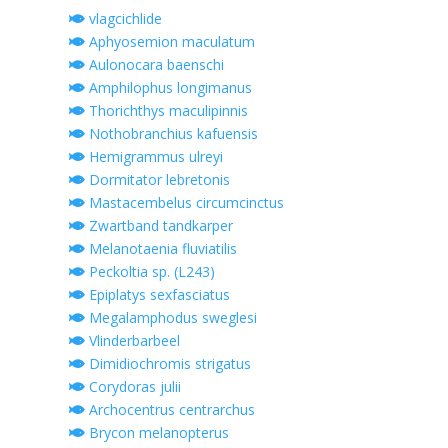
vlagcichlide
Aphyosemion maculatum
Aulonocara baenschi
Amphilophus longimanus
Thorichthys maculipinnis
Nothobranchius kafuensis
Hemigrammus ulreyi
Dormitator lebretonis
Mastacembelus circumcinctus
Zwartband tandkarper
Melanotaenia fluviatilis
Peckoltia sp. (L243)
Epiplatys sexfasciatus
Megalamphodus sweglesi
Vlinderbarbeel
Dimidiochromis strigatus
Corydoras julii
Archocentrus centrarchus
Brycon melanopterus