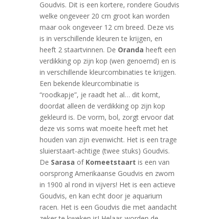
Goudvis. Dit is een kortere, rondere Goudvis
welke ongeveer 20 cm groot kan worden
maar ook ongeveer 12 cm breed. Deze vis
is in verschillende kleuren te krijgen, en
heeft 2 staartvinnen. De
Oranda
heeft een
verdikking op zijn kop (wen genoemd) en is
in verschillende kleurcombinaties te krijgen.
Een bekende kleurcombinatie is
“roodkapje”, je raadt het al… dit komt,
doordat alleen de verdikking op zijn kop
gekleurd is. De vorm, bol, zorgt ervoor dat
deze vis soms wat moeite heeft met het
houden van zijn evenwicht. Het is een trage
sluierstaart-achtige (twee stuks) Goudvis.
De
Sarasa
of
Komeetstaart
is een van
oorsprong Amerikaanse Goudvis en zwom
in 1900 al rond in vijvers! Het is een actieve
Goudvis, en kan echt door je aquarium
racen. Het is een Goudvis die met aandacht
zeker te kweken is! Helaas worden de