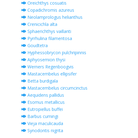
Oreichthys cosuatis
Copadichromis azureus
Neolamprologus helianthus
Crenicichla alta
Sphaerichthys vaillanti
Pyrrhulina filamentosa
Goudtetra
Hyphessobrycon pulchripinnis
Aphyosemion thysi
Werners Regenboogvis
Mastacembelus ellipsifer
Betta burdigala
Mastacembelus circumcinctus
Aequidens pallidus
Esomus metallicus
Eutropiellus buffei
Barbus cumingi
Vieja maculicauda
Synodontis nigrita