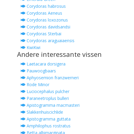
Corydoras habrosus
Corydoras Aeneus
Corydoras loxozonus
Corydoras davidsandsi
Corydoras Sterbai
Corydoras araguaiaensis
KwiKwi
Andere interessante vissen
Laetacara dorsigera
Pauwoogbaars
Aphyosemion franzwerneri
Rode Minor
Luciocephalus pulcher
Paraneetroplus bulleri
Apistogramma macmasteri
Slakkenhuiscichlide
Apistogramma guttata
Amphilophus rostratus
Betta albimarginata