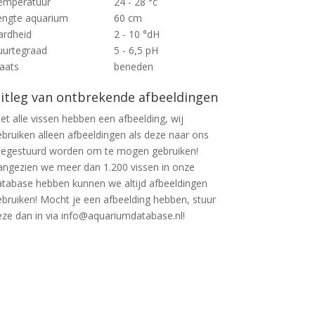
emperatuur
24 - 28 °c
engte aquarium
60 cm
ardheid
2 - 10 °dH
uurtegraad
5 - 6,5 pH
laats
beneden
itleg van ontbrekende afbeeldingen
et alle vissen hebben een afbeelding, wij
ebruiken alleen afbeeldingen als deze naar ons
oegestuurd worden om te mogen gebruiken!
angezien we meer dan 1.200 vissen in onze
atabase hebben kunnen we altijd afbeeldingen
ebruiken! Mocht je een afbeelding hebben, stuur
eze dan in via info@aquariumdatabase.nl!