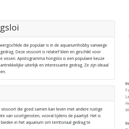
gsloi
dwergcichlide die populair is in de aquariumhobby vanwege
 gedrag. Deze vissoort is relatief klein en geschikt voor
 vissen. Apistogramma hongsloi is een populaire keuze
trekkelijke uiterlijk en interessante gedrag. Ze zijn ideaal
nen.
I
F
L
H
vissoort die goed samen kan leven met andere rustige
W
chte van soortgenoten, vooral tijdens de paartijd. Het is
 bieden in het aquarium om territoriaal gedrag te
I