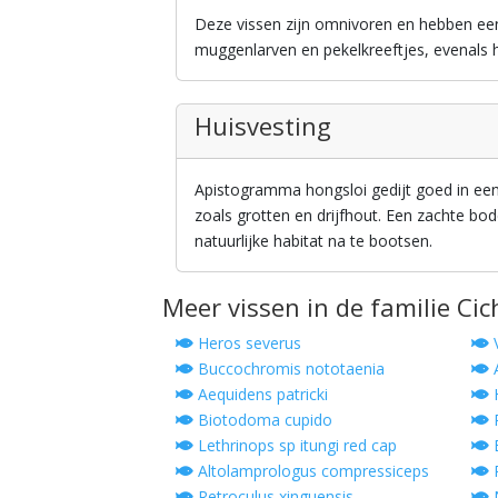
Deze vissen zijn omnivoren en hebben een
muggenlarven en pekelkreeftjes, evenals 
Huisvesting
Apistogramma hongsloi gedijt goed in ee
zoals grotten en drijfhout. Een zachte 
natuurlijke habitat na te bootsen.
Meer vissen in de familie Cic
Heros severus
V
Buccochromis nototaenia
Aequidens patricki
H
Biotodoma cupido
R
Lethrinops sp itungi red cap
B
Altolamprologus compressiceps
P
Retroculus xinguensis
N