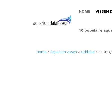
HOME
VISSEN 
10 populaire aqu
Home
>
Aquarium vissen
>
cichlidae
> apistog