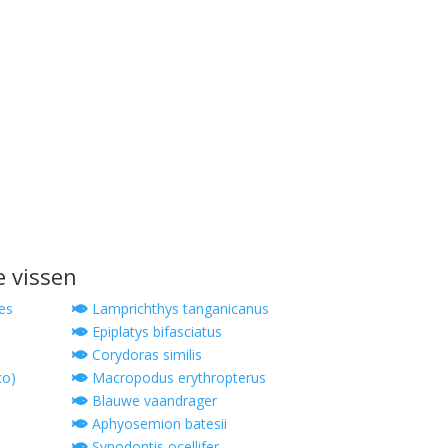
e vissen
es
Lamprichthys tanganicanus
Epiplatys bifasciatus
Corydoras similis
co)
Macropodus erythropterus
Blauwe vaandrager
a
Aphyosemion batesii
Synodontis ocellifer