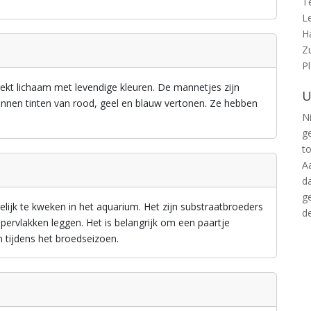
T
L
H
Z
P
kt lichaam met levendige kleuren. De mannetjes zijn
U
unnen tinten van rood, geel en blauw vertonen. Ze hebben
Ni
g
t
A
d
g
lijk te kweken in het aquarium. Het zijn substraatbroeders
d
ppervlakken leggen. Het is belangrijk om een paartje
 tijdens het broedseizoen.