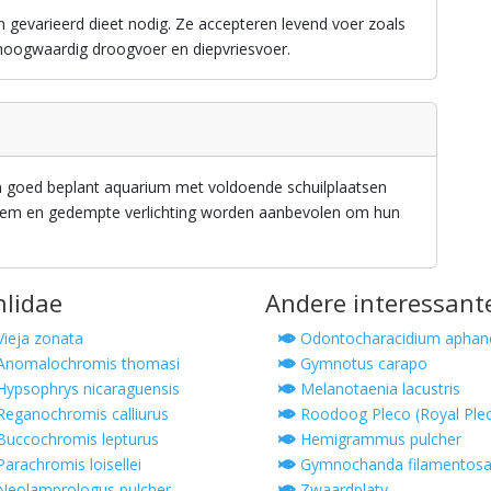
 gevarieerd dieet nodig. Ze accepteren levend voer zoals
hoogwaardig droogvoer en diepvriesvoer.
n goed beplant aquarium met voldoende schuilplaatsen
bodem en gedempte verlichting worden aanbevolen om hun
hlidae
Andere interessant
ieja zonata
Odontocharacidium aphan
Anomalochromis thomasi
Gymnotus carapo
ypsophrys nicaraguensis
Melanotaenia lacustris
eganochromis calliurus
Roodoog Pleco (Royal Ple
uccochromis lepturus
Hemigrammus pulcher
arachromis loisellei
Gymnochanda filamentos
eolamprologus pulcher
Zwaardplaty