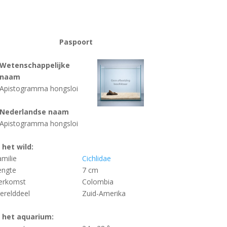
Paspoort
Wetenschappelijke
naam
Apistogramma hongsloi
Nederlandse naam
Apistogramma hongsloi
n het wild:
amilie
Cichlidae
engte
7 cm
erkomst
Colombia
erelddeel
Zuid-Amerika
n het aquarium: