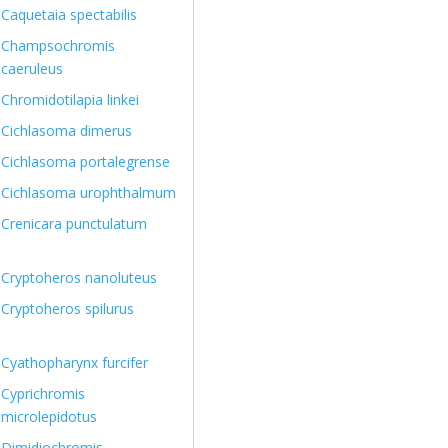
Caquetaia spectabilis
Champsochromis
caeruleus
Chromidotilapia linkei
Cichlasoma dimerus
Cichlasoma portalegrense
Cichlasoma urophthalmum
Crenicara punctulatum
Cryptoheros nanoluteus
Cryptoheros spilurus
Cyathopharynx furcifer
Cyprichromis
microlepidotus
Dimidiochromis