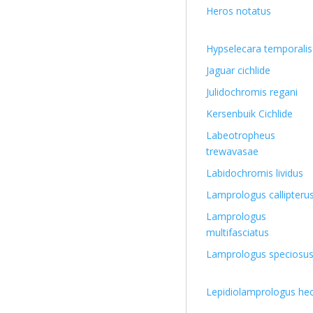
Heros notatus
Hypselecara temporalis
Jaguar cichlide
Julidochromis regani
Kersenbuik Cichlide
Labeotropheus
trewavasae
Labidochromis lividus
Lamprologus callipteru
Lamprologus
multifasciatus
Lamprologus speciosu
Lepidiolamprologus he