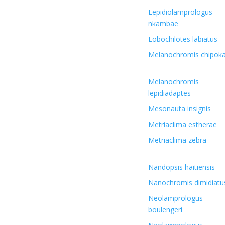
Lepidiolamprologus
nkambae
Lobochilotes labiatus
Melanochromis chipok
Melanochromis
lepidiadaptes
Mesonauta insignis
Metriaclima estherae
Metriaclima zebra
Nandopsis haitiensis
Nanochromis dimidiatu
Neolamprologus
boulengeri