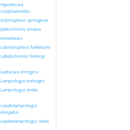
Hypselecara
coryphaenoides
Iodotropheus sprengerae
Julidochromis ornatus
Keizerbaars
Labeotropheus fuelleborni
Labidochromis freibergi
Laetacara dorsigera
Lamprologus meleagris
Lamprologus similis
Lepidiolamprologus
elongatus
Lepidiolamprologus meeli