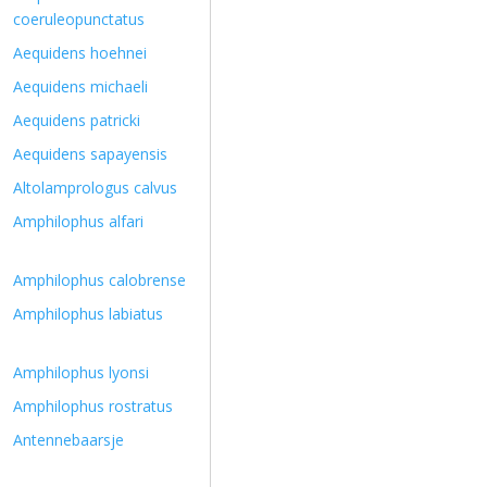
coeruleopunctatus
Aequidens hoehnei
Aequidens michaeli
Aequidens patricki
Aequidens sapayensis
Altolamprologus calvus
Amphilophus alfari
Amphilophus calobrense
Amphilophus labiatus
Amphilophus lyonsi
Amphilophus rostratus
Antennebaarsje