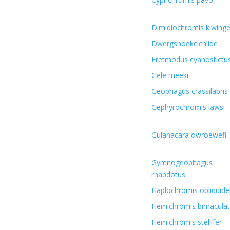
Dimidiochromis kiwing
Dwergsnoekcichlide
Eretmodus cyanostictu
Gele meeki
Geophagus crassilabris
Gephyrochromis lawsi
Guianacara owroewefi
Gymnogeophagus
rhabdotus
Haplochromis obliquid
Hemichromis bimacula
Hemichromis stellifer