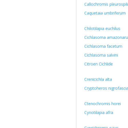
Callochromis pleurospil
Caquetaia umbriferum
Chilotilapia euchilus
Cichlasoma amazonar
Cichlasoma facetum
Cichlasoma salvini
Citroen Cichlide
Crenicichla alta
Cryptoheros nigrofasci
Ctenochromis horei
Cynotilapia afra
Cyprichromis pavo