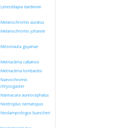
Limnotilapia dardennii
Melanochromis auratus
Melanochromis johannii
Mesonauta guyanae
Metriaclima callainos
Metriaclima lombardoi
Naevochromis
chrysogaster
Nannacara aureocephalus
Neetroplus nematopus
Neolamprologus buescheri