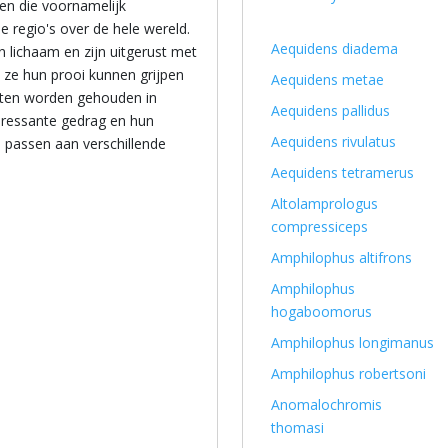
sen die voornamelijk
 regio's over de hele wereld.
Aequidens diadema
lichaam en zijn uitgerust met
ze hun prooi kunnen grijpen
Aequidens metae
ten worden gehouden in
Aequidens pallidus
eressante gedrag en hun
Aequidens rivulatus
 passen aan verschillende
Aequidens tetramerus
Altolamprologus
compressiceps
Amphilophus altifrons
Amphilophus
hogaboomorus
Amphilophus longimanus
Amphilophus robertsoni
Anomalochromis
thomasi