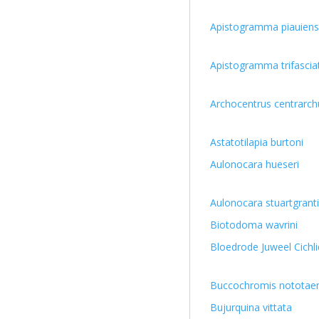
Apistogramma piauien
Apistogramma trifascia
Archocentrus centrarch
Astatotilapia burtoni
Aulonocara hueseri
Aulonocara stuartgranti
Biotodoma wavrini
Bloedrode Juweel Cichl
Buccochromis nototae
Bujurquina vittata