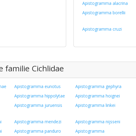
Apistogramma alacrina
Apistogramma borellii
Apistogramma cruzi
 familie Cichlidae
hae
Apistogramma eunotus
Apistogramma gephyra
Apistogramma hippolytae
Apistogramma hoignei
Apistogramma juruensis
Apistogramma linkei
i
Apistogramma mendezi
Apistogramma nijsseni
i
Apistogramma panduro
Apistogramma