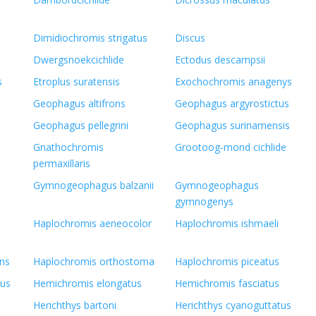
e
Dimidiochromis strigatus
Discus
Dwergsnoekcichlide
Ectodus descampsii
s
Etroplus suratensis
Exochochromis anagenys
Geophagus altifrons
Geophagus argyrostictus
Geophagus pellegrini
Geophagus surinamensis
Gnathochromis
Grootoog-mond cichlide
permaxillaris
Gymnogeophagus balzanii
Gymnogeophagus
gymnogenys
Haplochromis aeneocolor
Haplochromis ishmaeli
ens
Haplochromis orthostoma
Haplochromis piceatus
tus
Hemichromis elongatus
Hemichromis fasciatus
Herichthys bartoni
Herichthys cyanoguttatus