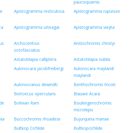
paucisquamis
se
Apistogramma resticulosa
Apistogramma rupununi
ta
Apistogramma urteagai
Apistogramma viejita
us
Archocentrus
Aristochromis christyi
octofasciatus
Astatotilapia calliptera
Astatotilapia nubila
Aulonocara jacobfreibergi
Aulonocara maylandi
maylandi
Aulonocranus dewindti
Benthochromis tricoti
Biotoecus opercularis
Blauwe Acara
ide
Bolivian Ram
Boulengerochromis
microlepis
nia
Buccochromis rhoadesii
Bujurquina mariae
Bultkop Cichlide
Bultkopcichlide