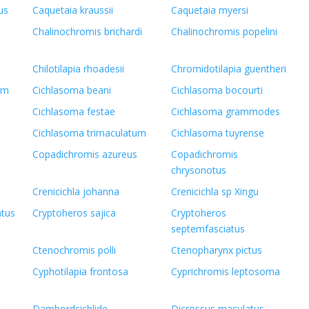
us
Caquetaia kraussii
Caquetaia myersi
Chalinochromis brichardi
Chalinochromis popelini
Chilotilapia rhoadesii
Chromidotilapia guentheri
um
Cichlasoma beani
Cichlasoma bocourti
Cichlasoma festae
Cichlasoma grammodes
Cichlasoma trimaculatum
Cichlasoma tuyrense
Copadichromis azureus
Copadichromis
chrysonotus
Crenicichla johanna
Crenicichla sp Xingu
atus
Cryptoheros sajica
Cryptoheros
septemfasciatus
Ctenochromis polli
Ctenopharynx pictus
Cyphotilapia frontosa
Cyprichromis leptosoma
Dambordcichlide
Dicrossus maculatus