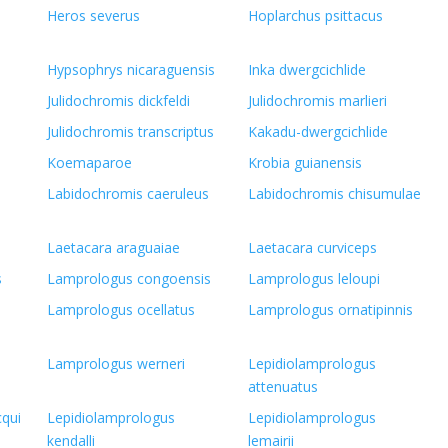
Heros severus
Hoplarchus psittacus
Hypsophrys nicaraguensis
Inka dwergcichlide
Julidochromis dickfeldi
Julidochromis marlieri
Julidochromis transcriptus
Kakadu-dwergcichlide
Koemaparoe
Krobia guianensis
Labidochromis caeruleus
Labidochromis chisumulae
Laetacara araguaiae
Laetacara curviceps
s
Lamprologus congoensis
Lamprologus leloupi
Lamprologus ocellatus
Lamprologus ornatipinnis
s
Lamprologus werneri
Lepidiolamprologus
attenuatus
cqui
Lepidiolamprologus
Lepidiolamprologus
kendalli
lemairii