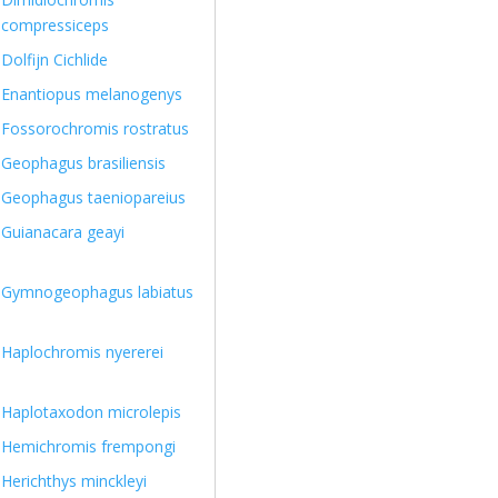
compressiceps
Dolfijn Cichlide
Enantiopus melanogenys
Fossorochromis rostratus
Geophagus brasiliensis
Geophagus taeniopareius
Guianacara geayi
Gymnogeophagus labiatus
Haplochromis nyererei
Haplotaxodon microlepis
Hemichromis frempongi
Herichthys minckleyi