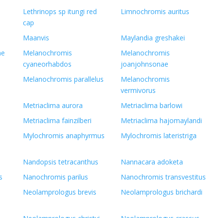
Lethrinops sp itungi red
Limnochromis auritus
cap
Maanvis
Maylandia greshakei
ae
Melanochromis
Melanochromis
cyaneorhabdos
joanjohnsonae
Melanochromis parallelus
Melanochromis
vermivorus
Metriaclima aurora
Metriaclima barlowi
Metriaclima fainzilberi
Metriaclima hajomaylandi
Mylochromis anaphyrmus
Mylochromis lateristriga
Nandopsis tetracanthus
Nannacara adoketa
s
Nanochromis parilus
Nanochromis transvestitus
Neolamprologus brevis
Neolamprologus brichardi