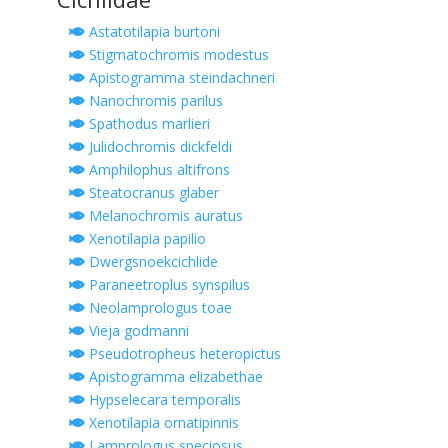
Astatotilapia burtoni
Stigmatochromis modestus
Apistogramma steindachneri
Nanochromis parilus
Spathodus marlieri
Julidochromis dickfeldi
Amphilophus altifrons
Steatocranus glaber
Melanochromis auratus
Xenotilapia papilio
Dwergsnoekcichlide
Paraneetroplus synspilus
Neolamprologus toae
Vieja godmanni
Pseudotropheus heteropictus
Apistogramma elizabethae
Hypselecara temporalis
Xenotilapia ornatipinnis
Lamprologus speciosus