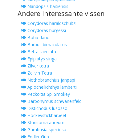
Nandopsis haitiensis
Andere interessante vissen
Corydoras haraldschultzi
Corydoras burgessi
Botia dario
Barbus bimaculatus
Betta taeniata
Epiplatys singa
Zilver tetra
Zeilvin Tetra
Nothobranchius janpapi
Aplocheilichthys lamberti
Peckoltia Sp. Smokey
Barbonymus schwanenfeldii
Distichodus lusosso
Hockeystickbarbeel
Sturisoma aureum
Gambusia speciosa
Endler Gup