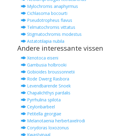
Mylochromis anaphyrmus
Cichlasoma bocourti
Pseudotropheus flavus
Telmatochromis vittatus
Stigmatochromis modestus
Astatotilapia nubila
Andere interessante vissen
Xenotoca eiseni
Gambusia holbrooki
Gobioides broussonnetii
Rode Dwerg Rasbora
Levendbarende Snoek
Chapalichthys pardalis
Pyrrhulina spilota
Ceylonbarbeel
Petitella georgiae
Melanotaenia herbertaxelrodi
Corydoras loxozonus
Kwastvinaal