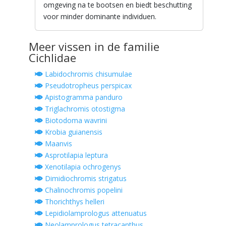
omgeving na te bootsen en biedt beschutting
voor minder dominante individuen.
Meer vissen in de familie
Cichlidae
Labidochromis chisumulae
Pseudotropheus perspicax
Apistogramma panduro
Triglachromis otostigma
Biotodoma wavrini
Krobia guianensis
Maanvis
Asprotilapia leptura
Xenotilapia ochrogenys
Dimidiochromis strigatus
Chalinochromis popelini
Thorichthys helleri
Lepidiolamprologus attenuatus
Neolamprologus tetracanthus